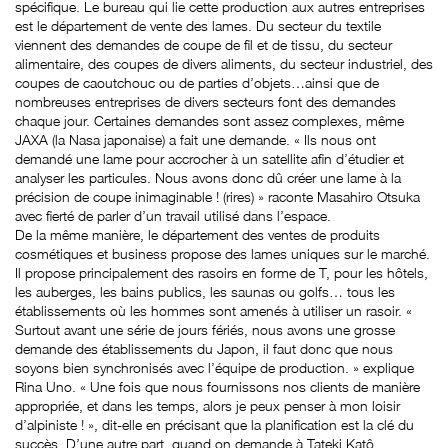
spécifique. Le bureau qui lie cette production aux autres entreprises
est le département de vente des lames. Du secteur du textile
viennent des demandes de coupe de fil et de tissu, du secteur
alimentaire, des coupes de divers aliments, du secteur industriel, des
coupes de caoutchouc ou de parties d’objets…ainsi que de
nombreuses entreprises de divers secteurs font des demandes
chaque jour. Certaines demandes sont assez complexes, même
JAXA (la Nasa japonaise) a fait une demande. « Ils nous ont
demandé une lame pour accrocher à un satellite afin d’étudier et
analyser les particules. Nous avons donc dû créer une lame à la
précision de coupe inimaginable ! (rires) » raconte Masahiro Otsuka
avec fierté de parler d’un travail utilisé dans l’espace.
De la même manière, le département des ventes de produits
cosmétiques et business propose des lames uniques sur le marché.
Il propose principalement des rasoirs en forme de T, pour les hôtels,
les auberges, les bains publics, les saunas ou golfs… tous les
établissements où les hommes sont amenés à utiliser un rasoir. «
Surtout avant une série de jours fériés, nous avons une grosse
demande des établissements du Japon, il faut donc que nous
soyons bien synchronisés avec l’équipe de production. » explique
Rina Uno. « Une fois que nous fournissons nos clients de manière
appropriée, et dans les temps, alors je peux penser à mon loisir
d’alpiniste ! », dit-elle en précisant que la planification est la clé du
succès. D’une autre part, quand on demande à Tateki Katô,