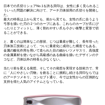
日本での爪切りシェアNo.1を誇る貝印は、女性に多く見られるこ
ういった問題の解決に向けて、アーチ刃体採用の爪切りを開発し
た。
最大の特長は上から見ても、前から見ても、女性の爪に合うよう
弓形を描いた刃の２つのカーブにある。これらのカーブが爪にぴ
ったりとフィットし、薄く割れやすい爪も小さい衝撃と変形で切
ることができる。
と、書くのは簡単なこの形状、じつは量産が難しく、長年培った
刃体加工技術によって、ついに量産化に成功した構造でもある。
金属の酸化作用を用いて造られた目の細かいツメヤスリ、高強度
の金属素材を使いながら高級感のある曲線を描いたデザインのテ
コなど、刃体以外の特長も少なくない。
当たり前を変える発想、そしてその発想を実現する技術力で、常
に「人にやさしい刃物」を創ることに挑戦し続ける貝印ならでは
のアーチツメキリ。コンセプト通り、今では女性からの圧倒的な
支持を得た人気のアイテムとなっている。