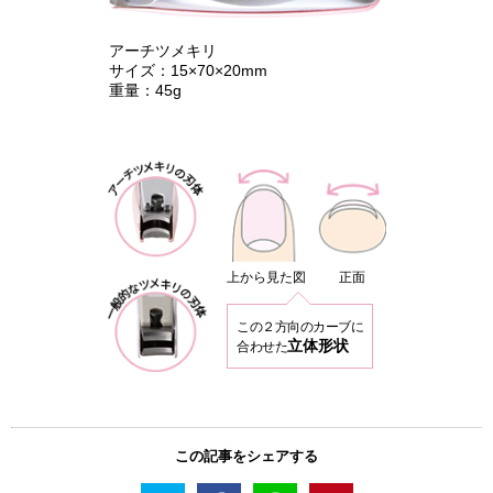
アーチツメキリ
サイズ：15×70×20mm
重量：45g
上から見た図
正面
この２方向のカーブに
立体形状
合わせた
この記事をシェアする