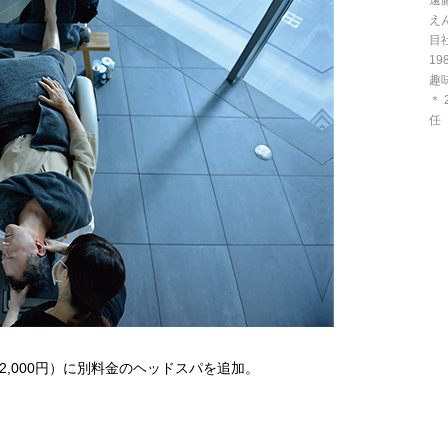
遠
え
目
1
趣
＊ 
任
万2,000円）に別料金のヘッドスパを追加。