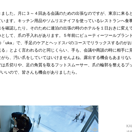
きました。月に３～４回ある会議のための出張なのですが、東京に来る
ています。キッチン用品やソムリエナイフを使っているレストランへ食
味を確認したり。そのために連泊の出張の時のホテルを１日おきに変え
として、爪の手入れがあります。５年前にビューティーツールブランドの
「uka」で、手足のケアとヘッドスパのコースでリラックスするのが
見る」とよく言われるのと同じくらい、手も、会議や商談の時に相手に
ながら、汚い爪をしていてはいけませんよね。露出する機会もあまりな
では爪切りや、足の角質を取るフットスムーサー、爪の輪郭を整えるプ
がいいので、皆さんも機会がありましたら。
KA