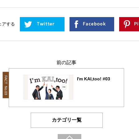
ェアする
前の記事
FACT No.03
I'm KAI,too! #03
カテゴリ一覧