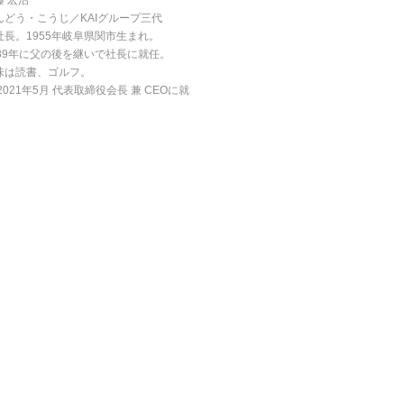
藤 宏治
んどう・こうじ／KAIグループ三代
社長。1955年岐阜県関市生まれ。
989年に父の後を継いで社長に就任。
味は読書、ゴルフ。
2021年5月 代表取締役会長 兼 CEOに就