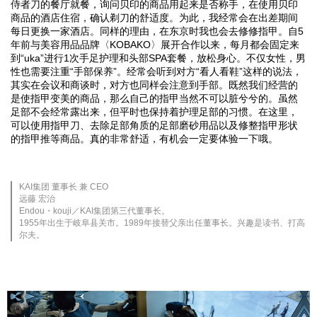
侍者刀的餐厅就餐，询问贝印的商品用起来是否称手，在使用贝印
商品的酒店住宿，确认剃刀的舒适度。为此，我经常会在出差期间
每日更换一家酒店。同样的理由，在东京时我也会去修修指甲。自5
年前与美容用品品牌〈KOBAKO〉展开合作以来，每月都会固定来
到“uka”进行1次手足护理和头部SPA套餐，放松身心。不仅女性，男
性也需要注重“手部保养”。经常会听到对方“看人看鞋”这样的说法，
其实在会议和商谈时，对方也同样会注意到手部。既然我们经营的
是使指甲变美的商品，那么自己的指甲当然不可以脏兮兮的。虽然
足部不会经常露出来，但平时也保持着护理足部的习惯。在这里，
可以使用指甲刀、去除足部角质的足部磨砂用品以及修整指甲形状
的指甲推等商品。真的非常舒适，有机会一定要体验一下哦。
KAI集团 董事长 兼 CEO
远藤 宏治
Endou・kouji／KAI集团第三代董事长。
1955年出生于岐阜县关市。1989年接替父亲出任董事长。兴趣是读书、打高
尔夫。