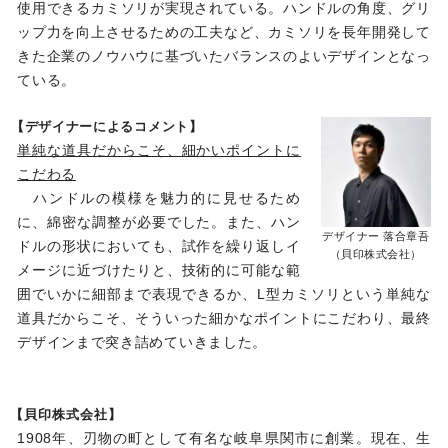
使用できるカミソリが実現されている。ハンドルの角度、グリ
ップ力を向上させるための工夫など、カミソリを長年開発して
きた企業のノウハウに基づいたバランスのよいデザインとなっ
ている。
【デザイナーによるコメント】
単純な道具だからこそ、細かいポイントに
こだわる
ハンドルの模様を魅力的に見せるため
に、綿密な調整が必要でした。また、ハン
デザイナー 落合章吾
ドルの形状においても、試作を繰り返しイ
（貝印株式会社）
メージに近づけたりと、技術的に可能な範
囲でいかに細部まで表現できるか、L型カミソリという単純な
道具だからこそ、そういった細かなポイントにこだわり、最終
デザインまで突き詰めていきました。
【貝印株式会社】
1908年、刃物の町として有名な岐阜県関市に創業。現在、生