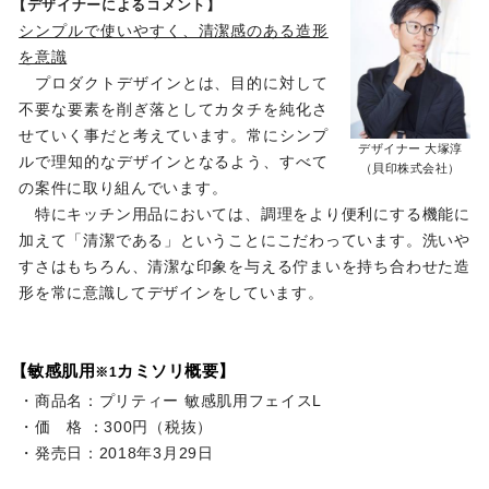
【デザイナーによるコメント】
シンプルで使いやすく、清潔感のある造形
を意識
プロダクトデザインとは、目的に対して
不要な要素を削ぎ落としてカタチを純化さ
せていく事だと考えています。常にシンプ
デザイナー 大塚淳
ルで理知的なデザインとなるよう、すべて
（貝印株式会社）
の案件に取り組んでいます。
特にキッチン用品においては、調理をより便利にする機能に
加えて「清潔である」ということにこだわっています。洗いや
すさはもちろん、清潔な印象を与える佇まいを持ち合わせた造
形を常に意識してデザインをしています。
【敏感肌用
カミソリ概要】
※1
・商品名：プリティー 敏感肌用フェイスL
・価 格 ：300円（税抜）
・発売日：2018年3月29日