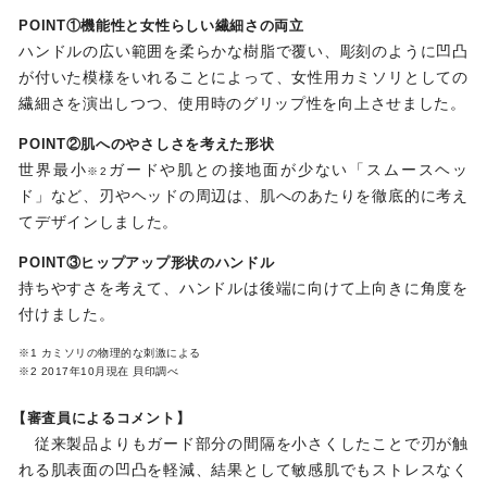
POINT①機能性と女性らしい繊細さの両立
ハンドルの広い範囲を柔らかな樹脂で覆い、彫刻のように凹凸
が付いた模様をいれることによって、女性用カミソリとしての
繊細さを演出しつつ、使用時のグリップ性を向上させました。
POINT②肌へのやさしさを考えた形状
世界最小
ガードや肌との接地面が少ない「スムースヘッ
※2
ド」など、刃やヘッドの周辺は、肌へのあたりを徹底的に考え
てデザインしました。
POINT③ヒップアップ形状のハンドル
持ちやすさを考えて、ハンドルは後端に向けて上向きに角度を
付けました。
※1 カミソリの物理的な刺激による
※2 2017年10月現在 貝印調べ
【審査員によるコメント】
従来製品よりもガード部分の間隔を小さくしたことで刃が触
れる肌表面の凹凸を軽減、結果として敏感肌でもストレスなく