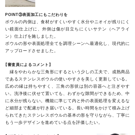
POINT③
表面加工にもこだわりを
ボウルの内側は、食材がすくいやすく水分やニオイが残りにく
い鏡面仕上げに、外側は傷が目立ちにくいサテン（ヘアライ
ン）仕上げを施しました。
ボウルの形や表面処理全てを調理シーンへ最適化し、現代的に
アップロードさせました。
【審査員によるコメント】
縁をやわらかな三角形にするという少しの工夫で、成熟商品
であるステンレスボウルの使いやすさを美しく更新している。
広めの縁は持ちやすく、三角の形状は別の容器へと注ぎやす
い。洗浄後に伏せて置いても、わずかな隙間ができるため、中
に水分が残らない。機能に準じて内と外の表面処理を変えるな
ど細部まで配慮が行き届いている。長い時間をかけて積み上げ
られてきたステンレスボウルの基本の形を守りながら、丁寧に
もう一歩デザインを進めている点を評価したい。