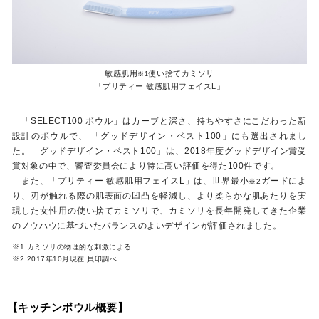
敏感肌用
使い捨てカミソリ
※1
「プリティー 敏感肌用フェイスL」
「SELECT100 ボウル」はカーブと深さ、持ちやすさにこだわった新
設計のボウルで、 「グッドデザイン・ベスト100」にも選出されまし
た。「グッドデザイン・ベスト100」は、2018年度グッドデザイン賞受
賞対象の中で、審査委員会により特に高い評価を得た100件です。
また、「プリティー 敏感肌用フェイスL」は、世界最小
ガードによ
※2
り、刃が触れる際の肌表面の凹凸を軽減し、より柔らかな肌あたりを実
現した女性用の使い捨てカミソリで、カミソリを長年開発してきた企業
のノウハウに基づいたバランスのよいデザインが評価されました。
※1 カミソリの物理的な刺激による
※2 2017年10月現在 貝印調べ
【キッチンボウル概要】