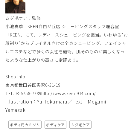
ムダ毛ケア：監修
小池真季 KEEN自由が丘店 シェービングスタッフ
理容室
「KEEN」にて、レディースシェービングを担当。いわゆる“お
顔剃り”からブライダル向けの全身シェービング、フェイシャ
ルエステなどで多くの女性を施術。肌そのものが美しくなっ
たような仕上がりの高さに定評あり。
Shop Info
東京都世田谷区奥沢6-31-19
TEL:03-5758-7789
http://www.keen914.com/
Illustration：Yu Tokumaru／Text：Megumi
Yamazaki
ボディ用カミソリ
ボディケア
ムダ毛ケア