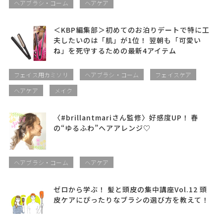
ヘアブラシ・コーム
ヘアケア
＜KBP編集部＞初めてのお泊りデートで特に工
夫したいのは「肌」が1位！ 翌朝も「可愛い
ね」を死守するための最新4アイテム
フェイス用カミソリ
ヘアブラシ・コーム
フェイスケア
ヘアケア
メイク
〈#brillantmariさん監修〉好感度UP！ 春
の“ゆるふわ”ヘアアレンジ♡
ヘアブラシ・コーム
ヘアケア
ゼロから学ぶ！ 髪と頭皮の集中講座Vol.12 頭
皮ケアにぴったりなブラシの選び方を教えて！