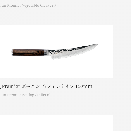
hun Premier Vegetable Cleaver 7”
旬Premier ボーニング/フィレナイフ 150mm
hun Premier Boning / Fillet 6”