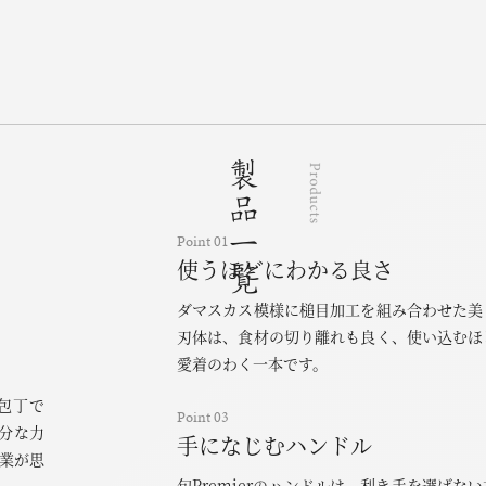
Point 01
使うほどにわかる良さ
ダマスカス模様に槌目加工を組み合わせた美
刃体は、食材の切り離れも良く、使い込むほ
愛着のわく一本です。
る包丁で
Point 03
分な力
手になじむハンドル
業が思
旬Premierのハンドルは、利き手を選ばな