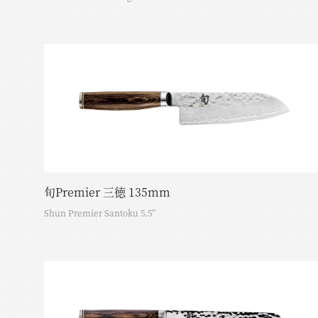
旬Premier 三徳 135mm
Shun Premier Santoku 5.5”