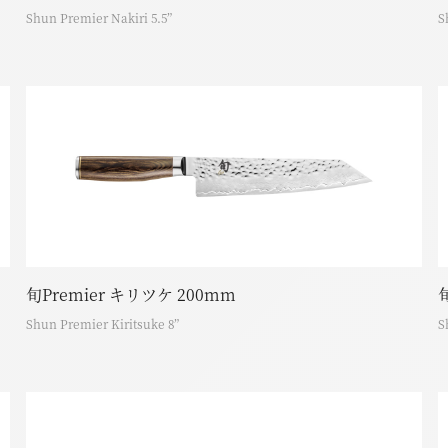
Shun Premier Nakiri 5.5”
S
旬Premier キリツケ 200mm
Shun Premier Kiritsuke 8”
S