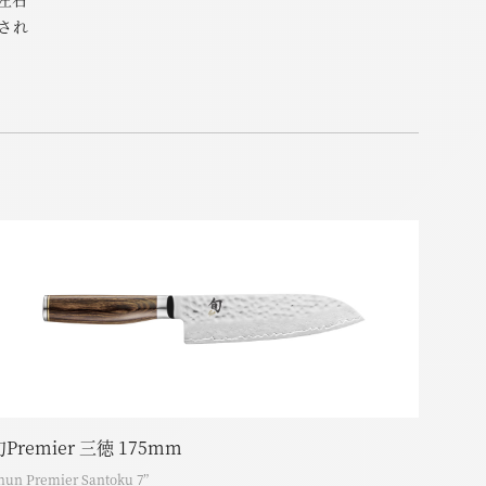
され
旬Premier 三徳 175mm
hun Premier Santoku 7”