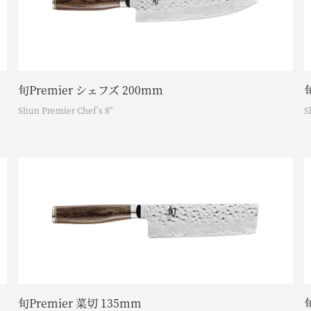
旬Premier シェフズ 200mm
Shun Premier Chef’s 8”
S
旬Premier 菜切 135mm