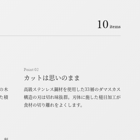
10
items
Point 02
カットは思いのまま
然の木
高級ステンレス鋼材を使用した33層のダマスカス
た積
構造の刃は切れ味抜群。刃体に施した槌目加工が
食材の切り離れをよくします。
は、利