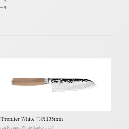
ール
Premier White 三徳 135mm
hun Premier White Santoku 5.5”