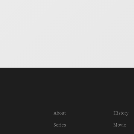
About
History
Series
Movie