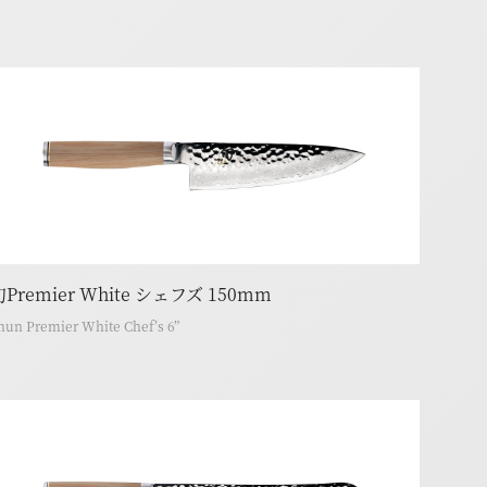
旬Premier White シェフズ 150mm
hun Premier White Chef’s 6”