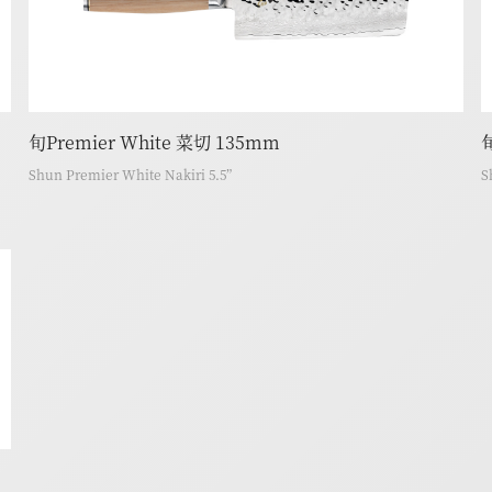
旬Premier White 菜切 135mm
Shun Premier White Nakiri 5.5”
S