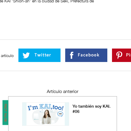
e KAI “Shion-an” en la ciudad de Seki, Prefectura de
artículo
Artículo anterior
FACT No.06
Yo también soy KAI.
#06