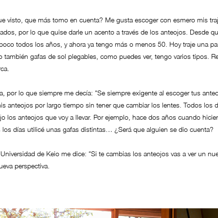
e visto, que más tomo en cuenta? Me gusta escoger con esmero mis trajes
ados, por lo que quise darle un acento a través de los anteojos. Desde q
poco todos los años, y ahora ya tengo más o menos 50. Hoy traje una par
mo también gafas de sol plegables, como puedes ver, tengo varios tipos. 
ca.
 por lo que siempre me decía: “Se siempre exigente al escoger tus anteo
anteojos por largo tiempo sin tener que cambiar los lentes. Todos los día
cojo los anteojos que voy a llevar. Por ejemplo, hace dos años cuando hic
los días utilicé unas gafas distintas… ¿Será que alguien se dio cuenta?
 Universidad de Keio me dice: “Si te cambias los anteojos vas a ver un 
ueva perspectiva.