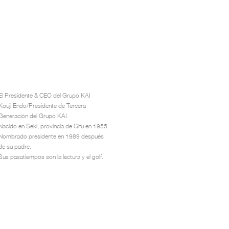
El Presidente & CEO del Grupo KAI
Kouji Endo/Presidente de Tercera
Generación del Grupo KAI.
Nacido en Seki, provincia de Gifu en 1955.
Nombrado presidente en 1989 después
de su padre.
Sus pasatiempos son la lectura y el golf.