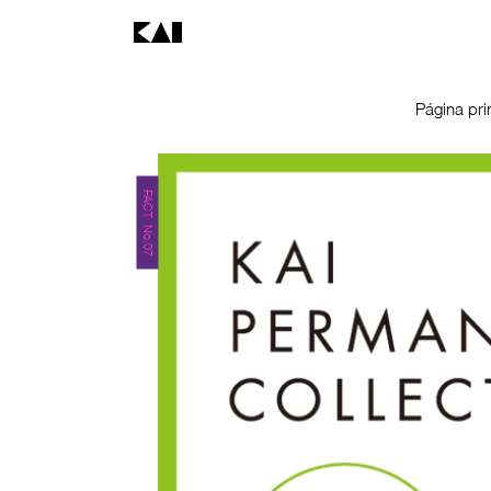
Página pri
FACT No.07