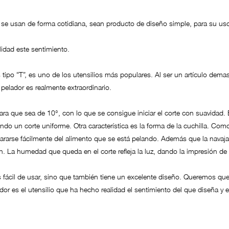
 se usan de forma cotidiana, sean producto de diseño simple, para su us
idad este sentimiento.
 tipo “T”, es uno de los utensilios más populares. Al ser un artículo demasi
 pelador es realmente extraordinario.
ara que sea de 10°, con lo que se consigue iniciar el corte con suavidad. E
endo un corte uniforme. Otra característica es la forma de la cuchilla. Com
epararse fácilmente del alimento que se está pelando. Además que la navaja
 La humedad que queda en el corte refleja la luz, dando la impresión de se
es fácil de usar, sino que también tiene un excelente diseño. Queremos q
ador es el utensilio que ha hecho realidad el sentimiento del que diseña y e