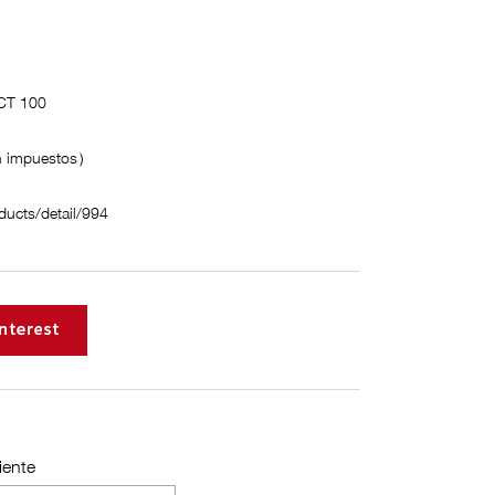
ECT 100
n impuestos）
ducts/detail/994
iente