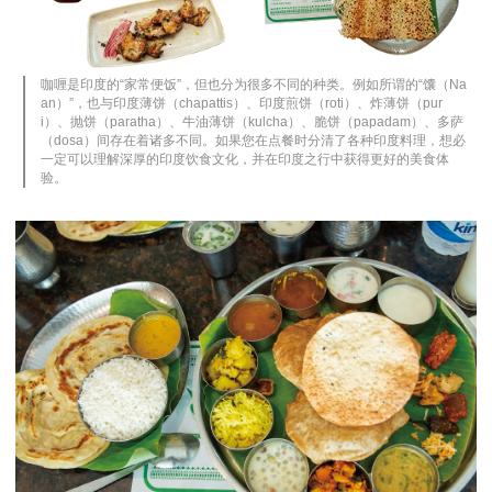
咖喱是印度的“家常便饭”，但也分为很多不同的种类。例如所谓的“馕（Na
an）”，也与印度薄饼（chapattis）、印度煎饼（roti）、炸薄饼（pur
i）、抛饼（paratha）、牛油薄饼（kulcha）、脆饼（papadam）、多萨
（dosa）间存在着诸多不同。如果您在点餐时分清了各种印度料理，想必
一定可以理解深厚的印度饮食文化，并在印度之行中获得更好的美食体
验。