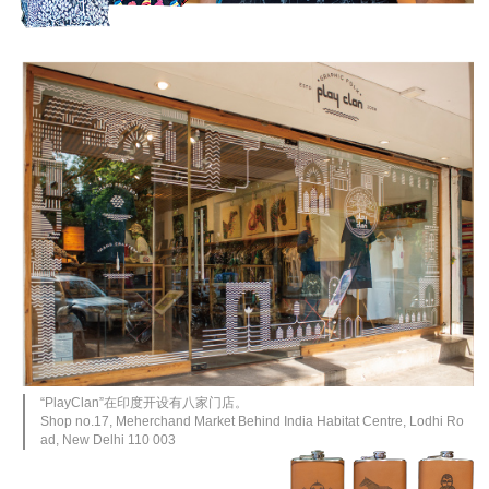
“PlayClan”在印度开设有八家门店。
Shop no.17, Meherchand Market Behind India Habitat Centre, Lodhi Ro
ad, New Delhi 110 003