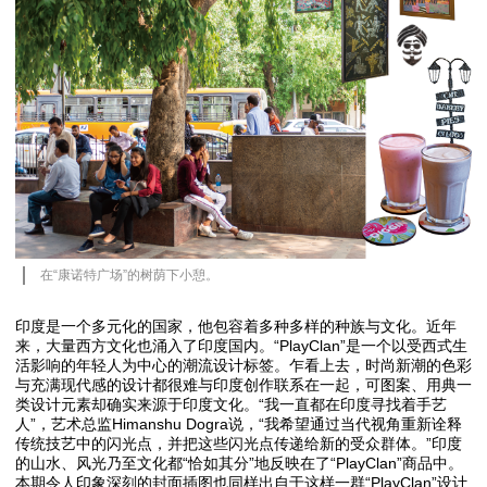
在“康诺特广场”的树荫下小憩。
印度是一个多元化的国家，他包容着多种多样的种族与文化。近年
来，大量西方文化也涌入了印度国内。“PlayClan”是一个以受西式生
活影响的年轻人为中心的潮流设计标签。乍看上去，时尚新潮的色彩
与充满现代感的设计都很难与印度创作联系在一起，可图案、用典一
类设计元素却确实来源于印度文化。“我一直都在印度寻找着手艺
人”，艺术总监Himanshu Dogra说，“我希望通过当代视角重新诠释
传统技艺中的闪光点，并把这些闪光点传递给新的受众群体。”印度
的山水、风光乃至文化都“恰如其分”地反映在了“PlayClan”商品中。
本期令人印象深刻的封面插图也同样出自于这样一群“PlayClan”设计