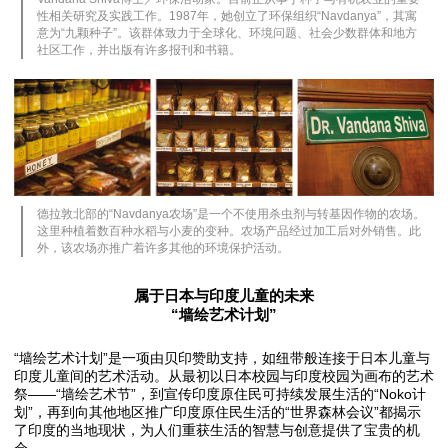
性相关研究及实践工作。1987年，她创立了环保组织“Navdanya”，其寓
意为“九颗种子”。该群体致力于全球化、环境问题、社会少数群体和地方
社区工作，并出版有许多报刊和书籍。
德拉敦北部的“Navdanya农场”是一个不使用杀虫剂与转基因作物的农场。
这里种植着数百种水稻与小麦的变种。农场产品经过加工后对外销售。此
外，该农场亦推广着许多其他的环境保护活动。
属于日本与印度儿童的未来
“墙绘艺术计划”
“墙绘艺术计划”是一项由贝印赞助支持，如纽带般连接于日本儿童与
印度儿童间的艺术活动。从最初以日本校园与印度校园为画布的艺术
祭——“墙绘艺术节”，到宣传印度原住民可持续发展生活的“Noko计
划”，再到向其他地区推广印度原住民生活的“世界森林会议”都揭示
了印度的当地现状，为人们重获生活的智慧与创意提供了宝贵的机