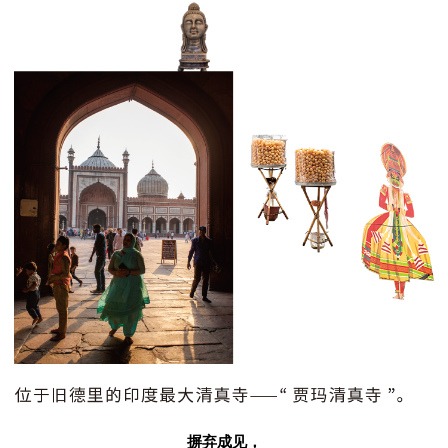
摒弃成见，