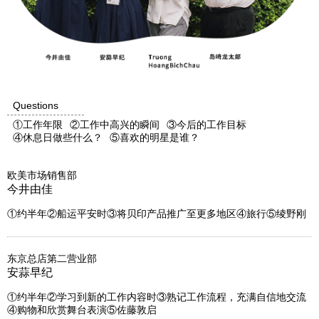
Questions
①工作年限
②工作中高兴的瞬间
③今后的工作目标
④休息日做些什么？
⑤喜欢的明星是谁？
欧美市场销售部
今井由佳
①约半年②船运平安时③将贝印产品推广至更多地区④旅行⑤绫野刚
东京总店第二营业部
安蒜早纪
①约半年②学习到新的工作内容时③熟记工作流程，充满自信地交流
④购物和欣赏舞台表演⑤佐藤敦启