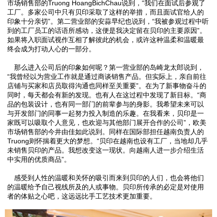
市场销售部的Truong HoangBichChau说到，“我们在面试后参观了
工厂。多家公司中只有贝印采取了这样的举措，而且面试官给人的
印象十分亲切”。第二营业部的安蒜早纪也说到，“我被参观过程中听
到的工厂员工的话语所感动，这便是我决定留在贝印的主要原因”。
如果将入职面试视作互相了解彼此的机会，或许这种温柔和温暖最
终会成为打动人心的一部分。
那么进入公司后的印象如何呢？第一营业部的岛崎龙太郎说到，
“我曾经以为营业工作就是通过商谈销售产品。但实际上，亲自前往
店铺与买家和店员取得沟通也同样至关重要”。在为了新事物奋斗的
同时，每天都会有新的发现。也有人在这过程中发现了新目标。“商
品的包装设计，也有同一部门的前辈参与的身影。我希望未来可以
与开发部门的同事一起努力投入制造的乐趣。在我看来，贝印是一
家既可以吸取个人意见，也欢迎与其他部门展开合作的公司”，欧美
市场销售部的今井由佳如此说到。同样在国际部担任越南负责人的
Truong则怀揣着更大的梦想。“贝印在越南也设有工厂，当地却几乎
未销售贝印的产品。我想改变这一现状。向越南人进一步介绍生活
中实用的优质商品”。
感受到人性的温暖和关怀的吸引而来到贝印的人们，也会将他们
的温暖给予自己视线所及的人或事物。贝印所传承的必定是对使用
者的体贴之心吧，这远远比手工艺技术更加重要。