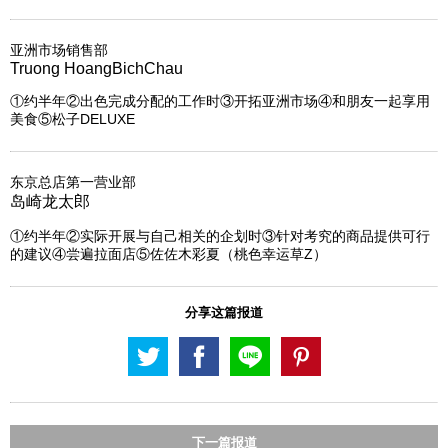
亚洲市场销售部
Truong HoangBichChau
①约半年②出色完成分配的工作时③开拓亚洲市场④和朋友一起享用
美食⑤松子DELUXE
东京总店第一营业部
岛崎龙太郎
①约半年②实际开展与自己相关的企划时③针对考究的商品提供可行
的建议④尝遍拉面店⑤佐佐木彩夏（桃色幸运草Z）
分享这篇报道
下一篇报道