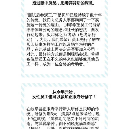
透过眼中所见，思考其背后的深意。
“面试后参观工厂”是贝印已经持续了数十年
的传统。我们向总务人事部询问了一下实
施这一传统的理由。“贝印希望员工们能够
细细体味公司的理念和社长的想法，自发
行动起来。贝印称之为‘考动（思考后行
动）’，为此，我们希望让员工先行了解在
贝印从事怎样的工作以及销售怎样的产
品，在此基础上再决定是否要加入公司，
对此，最好的方式便是到现场参观。希望
各位新员工在不久的将来也能够像其他员
工一样，成为一位合格的考动者。”
从今年开始，
女性员工也可以参加正眼寺研修了！
在岐阜县正眼寺举行新人研修是贝印的传
统，研修为期3天，清晨3点起床诵经，晚
上9点就寝。“坐禅期间感受不到时间的流
逝。与其说辛苦，倒不如说充满新鲜感”
（岛崎）。此外，以前这样的研修仅针对