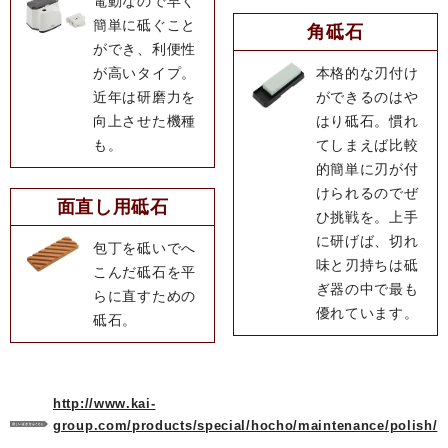
電動なので早く
簡単に砥ぐこと
角砥石
ができ、利便性
が高いタイプ。
本格的な刃付け
近年は研磨力を
ができるのはや
向上させた機種
はり砥石。慣れ
も。
てしまえば比較
的簡単に刃が付
けられるのでぜ
面直し用砥石
ひ挑戦を。上手
に研げば、切れ
包丁を砥いでへ
味と刃持ちは砥
こんだ砥石を平
ぎ器の中で最も
らに直すための
優れています。
砥石。
http://www.kai-
group.com/products/special/hocho/maintenance/polish/