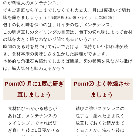
のが料理人のメンテナンス。
でもご家庭ならそこまでしなくても大丈夫。月に1度砥いで切れ
味を保ちましょう」
（「加賀料理 杉の家 やまぐち」山口利和氏）
包丁の切れ味を保つのは、月イチの包丁メンテナンス。
この研ぎ直しのタイミングの目安は、包丁の切れ味によって食材
の味を大きく損なわない期間であるということ。
時間のある時を見つけて砥いでおけば、気持ちいい切れ味が続
き、食材本来の美味しさを生かした調理ができます。
本格的な角砥石も慣れてしまえば簡単。刃の状態を見ながら砥げ
ば、職人気分も味わえるかも？
Point① 月に1度は研ぎ
Point② よく乾燥させ
直しましょう
ましょう
食材にひっかかる感じが
錆びに強いステンレスの
あれば、メンテナンスの
包丁も、濡れたまま長く
タイミング。できれば研
放置しておくと錆が出て
ぎ直した後に1日寝かせる
くることが。洗った後は