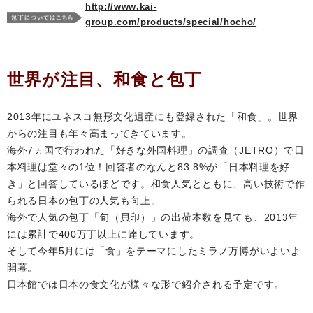
http://www.kai-
group.com/products/special/hocho/
世界が注目、和食と包丁
2013年にユネスコ無形文化遺産にも登録された「和食」。世界
からの注目も年々高まってきています。
海外7ヵ国で行われた「好きな外国料理」の調査（JETRO）で日
本料理は堂々の1位！回答者のなんと83.8%が「日本料理を好
き」と回答しているほどです。和食人気とともに、高い技術で作
られる日本の包丁の人気も向上。
海外で人気の包丁「旬（貝印）」の出荷本数を見ても、2013年
には累計で400万丁以上に達しています。
そして今年5月には「食」をテーマにしたミラノ万博がいよいよ
開幕。
日本館では日本の食文化が様々な形で紹介される予定です。