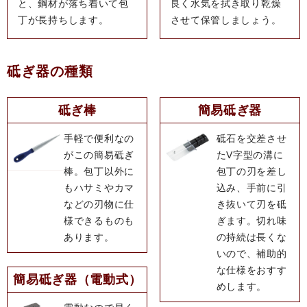
と、鋼材が落ち着いて包
良く水気を拭き取り乾燥
丁が長持ちします。
させて保管しましょう。
砥ぎ器の種類
砥ぎ棒
簡易砥ぎ器
手軽で便利なの
砥石を交差させ
がこの簡易砥ぎ
たV字型の溝に
棒。包丁以外に
包丁の刃を差し
もハサミやカマ
込み、手前に引
などの刃物に仕
き抜いて刃を砥
様できるものも
ぎます。切れ味
あります。
の持続は長くな
いので、補助的
な仕様をおすす
簡易砥ぎ器（電動式）
めします。