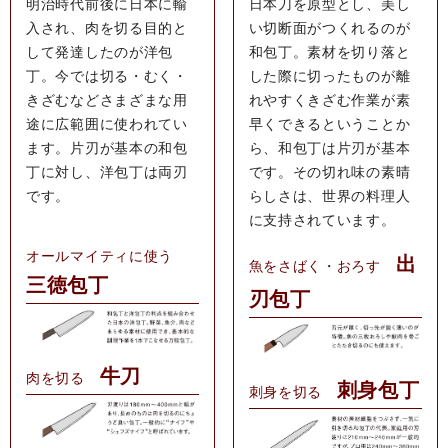
明治時代前後に日本に輸
日本刀を原型とし、美し
入され、肉を切る目的と
い切断面がつくれるのが
して発達したのが洋包
和包丁。素材を切り落と
丁。今では切る・むく・
した際に切ったものが離
きざむなどさまざまな用
れやすくきざむ作業が素
途に広範囲に使われてい
早くできるということか
ます。片刃が基本の和包
ら、和包丁は片刃が基本
丁に対し、洋包丁は両刃
です。その切れ味の素晴
です。
らしさは、世界の料理人
に支持されています。
オールマイティに使う
出
魚をさばく・おろす
三徳包丁
刃包丁
牛刀
肉を切る
刺身包丁
刺身を切る