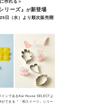
に作れる＞
シリーズ』
新登場
が
月25日（水）より順次販売開
るKai House SELECTよ
事ができる『「和スイーツ」シリー