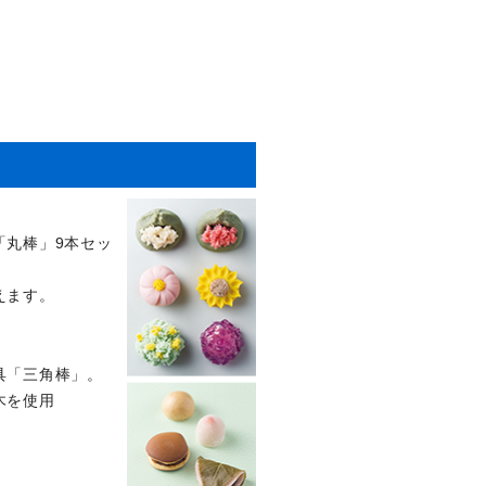
）
「丸棒」9本セッ
えます。
具「三角棒」。
木を使用