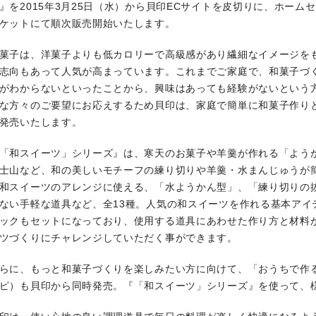
』を2015年3月25日（水）から貝印ECサイトを皮切りに、ホー
ケットにて順次販売開始いたします。
菓子は、洋菓子よりも低カロリーで高級感があり繊細なイメージを
志向もあって人気が高まっています。これまでご家庭で、和菓子づ
がわからないといったことから、興味はあっても経験がないという
な方々のご要望にお応えするため貝印は、家庭で簡単に和菓子作り
発売いたします。
「和スイーツ」シリーズ』は、寒天のお菓子や羊羹が作れる「よう
士山など、和の美しいモチーフの練り切りや羊羹・水まんじゅうが
和スイーツのアレンジに使える、「水ようかん型」、「練り切りの
ない手軽な道具など、全13種。人気の和スイーツを作れる基本アイ
ックもセットになっており、使用する道具にあわせた作り方と材料
ツづくりにチャレンジしていただく事ができます。
らに、もっと和菓子づくりを楽しみたい方に向けて、「おうちで作る
ピ）も貝印から同時発売。『「和スイーツ」シリーズ』を使って、