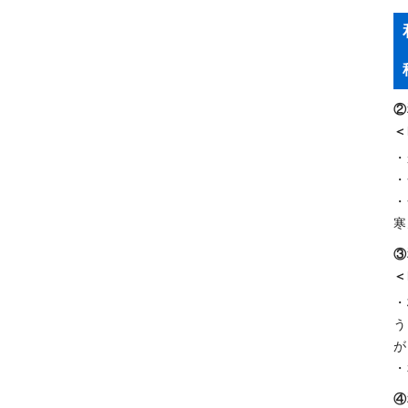
②
＜
・
・
・
寒
③
＜
・
う
が
・
④