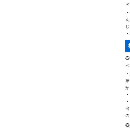
＜
・
ん
じ
・
⑤
＜
・
単
か
・
・
出
の
⑥