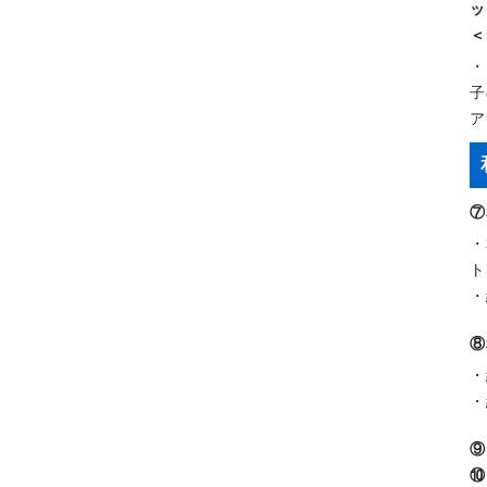
ッ
＜
・
子
ア
⑦
・
ト
・
⑧
・
・
⑨
⑩