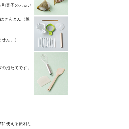
る和菓子のふるい
目はきんとん（練
ません。）
ズの泡たてです。
業に使える便利な