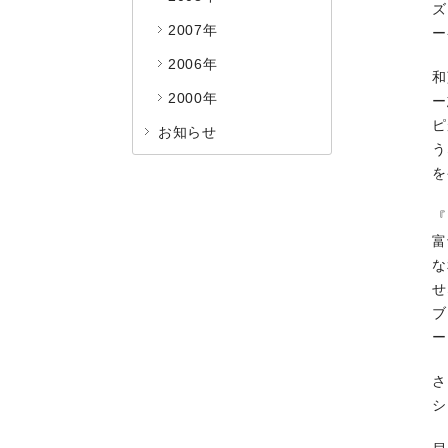
ズ
2007年
ー
2006年
和
2000年
ー
ピ
お知らせ
う
を
『
富
な
せ
ブ
ー
さ
シ