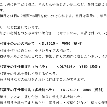
こし網に押すだけ簡単。きんとんやあじさい寒天など、多彩に使え
す。
粗目と細目の2種類の網目を使い分けられます。粗目は寒天に、細
り）などに適しています。
細かい材料もつかみやすい箸付き。（セットのみ。単品は付いてい
和菓子のための泡たて ＜DL7515＞ ¥950（税別）
和菓子作りに適した、小さいサイズの泡たて。
粉や寒天をかき混ぜるなど、和菓子作りの動作に適した小さいサイ
和菓子の手仕事道具（竹ベラ） ＜DL7516＞ ¥350（税別）
和菓子の生地を美しく整える竹ベラ。
練り切りなどの生地をきれいに伸ばすことができます。
和菓子の手仕事道具（多機能ヘラ） ＜DL7517＞ ¥500（税別）
練り、まとめ、盛り付け、飾りに使える多機能ヘラ。
練り切りを練ってまとめたり、盛り付け・模様付けなど、様々な作