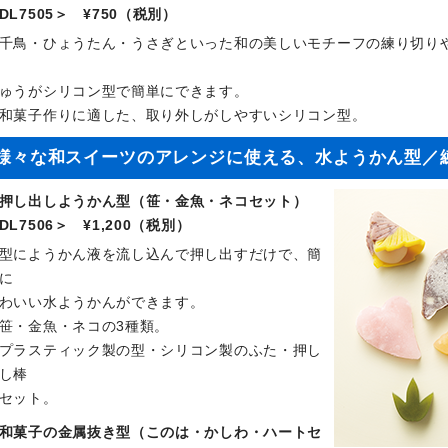
DL7505＞ ¥750（税別）
千鳥・ひょうたん・うさぎといった和の美しいモチーフの練り切り
ゅうがシリコン型で簡単にできます。
和菓子作りに適した、取り外しがしやすいシリコン型。
様々な和スイーツのアレンジに使える、水ようかん型／
押し出しようかん型（笹・金魚・ネコセット）
DL7506＞ ¥1,200（税別）
型にようかん液を流し込んで押し出すだけで、簡
に
わいい水ようかんができます。
笹・金魚・ネコの3種類。
プラスティック製の型・シリコン製のふた・押し
し棒
セット。
和菓子の金属抜き型（このは・かしわ・ハートセ