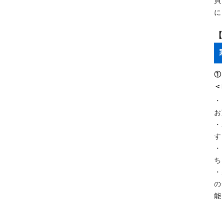
貝
に
①
＜
・
お
・
す
・
ち
・
の
能