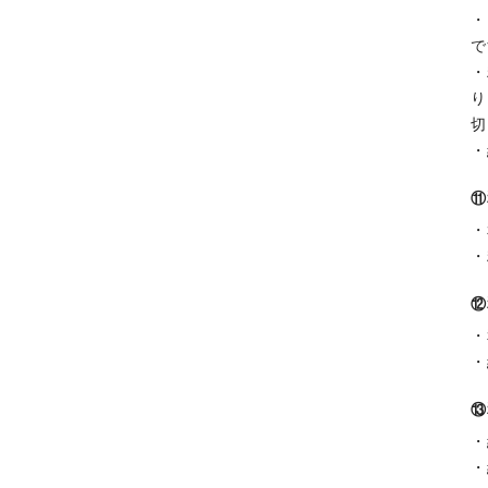
・
で
・
り
切
・
⑪
・
・
⑫
・
・
⑬
・
・