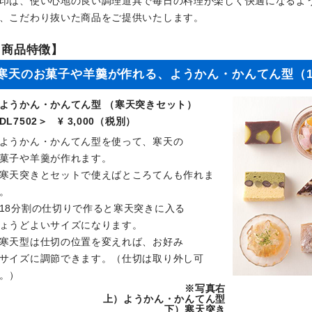
印は、使い心地の良い調理道具で毎日の料理が楽しく快適になるよ
、こだわり抜いた商品をご提供いたします。
【商品特徴】
寒天のお菓子や羊羹が作れる、ようかん・かんてん型（
ようかん・かんてん型 （寒天突きセット）
DL7502＞ ¥ 3,000（税別）
ようかん・かんてん型を使って、寒天の
菓子や羊羹が作れます。
寒天突きとセットで使えばところてんも作れま
。
18分割の仕切りで作ると寒天突きに入る
ょうどよいサイズになります。
寒天型は仕切の位置を変えれば、お好み
サイズに調節できます。（仕切は取り外し可
。）
※写真右
上）ようかん・かんてん型
下）寒天突き