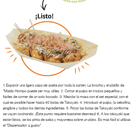
1.Esparcir una ligera capa de aceite por toda la sartén. La brocha y el platillo de
"Maido Hompo puede ser muy útiles. 2. Cortar el pulpo en trozos pequeños y
fáciles de comer de un solo bocado. 3. Mezclar la masa con el set especial; con el
cual es posible hacer hasta 40 bolas de Takoyaki. 4. Introducir el pulpo, la cebollina,
jengibre y todos los demás ingredientes. 5. Rotar las bolas de Takoyaki conforme
se vayan cocinando. ¡Éste punto requiere bastante destreza! 6. A los takoyaki que
están listos, se los pinta de salsa y mayonesa sobre un plato. Es más fácil si utilizas
el "Dispensador a gusto".