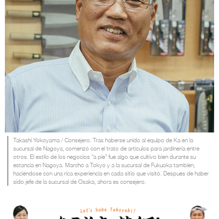
Takashi Yokoyama / Consejero. Tras haberse unido al equipo de Ka en la
sucursal de Nagoya, comenzó con el trato de artículos para jardinería entre
otros. El estilo de los negocios "a pie" fue algo que cultivo bien durante su
estancia en Nagoya. Marchó a Tokyo y a la sucursal de Fukuoka también,
haciéndose con una rica experiencia en cada sitio que visitó. Después de haber
sido jefe de la sucursal de Osaka, ahora es consejero.