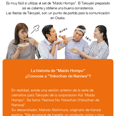
Es muy fácil si utilizas el set de "Maido Hompo". El Takoyaki preparado
así es caliente y obtiene una buena consistencia.
Las fiestas de Takoyaki, son un punto de partida para la comunicación
en Osaka.
La historia de "Maido Hompo"
¿Conoces a "Yokochan de Naniwa"?
En realidad, existe una versión anterior de la serie de
utensilios para Takoyaki de la corporacion Kai "Maido
Hompo". Se llama "Naniwa No Yokochan (Yokochan de
Naniwa)".
Su desarrollador, Makoto Nishimura, originario de Kansai
explica: "Me encargué de hacerlo un producto único y muy