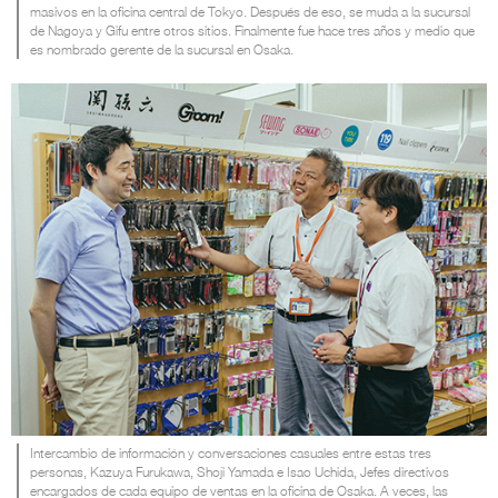
masivos en la oficina central de Tokyo. Después de eso, se muda a la sucursal
de Nagoya y Gifu entre otros sitios. Finalmente fue hace tres años y medio que
es nombrado gerente de la sucursal en Osaka.
Intercambio de información y conversaciones casuales entre estas tres
personas, Kazuya Furukawa, Shoji Yamada e Isao Uchida, Jefes directivos
encargados de cada equipo de ventas en la oficina de Osaka. A veces, las