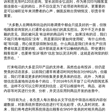
诉和意见等约120次咨询。室长岩田全弘说到，作为将贝印与顾客直
接连接在一起的岗位，并不仅仅是为了处理咨询和投诉。更重要的
是可以倾听近年来消费者的心声，侧面反映出营销情况，职责非常
重要。
“大多数人在网络和街边的问卷调查中都会只提及好的一面，但致
电顾客咨询室的人们通常会说出他们的真实想法。其中不乏许多新
颖的意见。因此被问及‘有这样的商品吗？’时，如果没有的话，我们
不能只简单地回应‘没有’，而是要回问‘要如何使用呢’、‘有什么特色
呢’等问题，用心留意获得附加信息。什么商品是我们并未生产但消
费者却真正需要的呢，或许那就是未来可以畅销的商品。即使遭到
顾客批评，也要将‘投诉’视作‘信息’加以灵活利用，这就是咨询室的职
责所在。”
打来电话的大多是贝印产品的支持者。虽然也会有投诉，但仍是
赞美的话语居多。以前我们通常将通话时间控制在3分钟以内，但最
近，我们尽量花更多的时间收集更多更具体的信息。此外，为将反
馈信息迅速地传达给各个岗位，于2016年5月开放了公司内部阅览系
统。这样不仅可以立即浏览到信息，还可以根据年代、商品、咨询
内容等对其进行分类、分析，并灵活应用到商品开发的改善中。
“到目前为止，各负责人每次都会从文字信息中筛选出相应内容创
建数据，对新系统所需的信息进行可见化处理，供人及时浏览。未
来，我们将考虑利用系统筛选出顾客在SNS中发表的对相关商品的