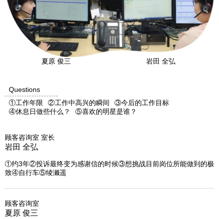
夏原 俊三
岩田 全弘
Questions
①工作年限
②工作中高兴的瞬间
③今后的工作目标
④休息日做些什么？
⑤喜欢的明星是谁？
顾客咨询室 室长
岩田 全弘
①约3年②投诉最终变为感谢信的时候③想挑战目前岗位所能做到的极
致④自行车⑤绫濑遥
顾客咨询室
夏原 俊三