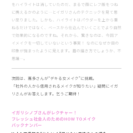
をハイライトは消していたのだ、まるで顔にレフ版をつね
に携えるかのように…とイガリさんのテクニックを見て思
い至りました。しかも、ハイライトはパウダーを上から重
ねるだけではなく、ベースから仕込んでいくことでより自然
で効果的になるのですね。それから、驚きなのは、今回ア
イメイクを一切していないという事実！ なのになぜか目の
印象が強まったように見えます。眉の描き方でしょうか、不
思議…。
次回は、髙多さんが“デキる女メイク”に挑戦。
「社外の人から信用されるメイクが知りたい」疑問にイガ
リさんがお答えします。乞うご期待！
イガリシノブさんがレクチャー！
フレッシュ社会人のためのHOW TOメイク
バックナンバー