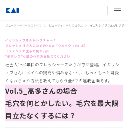
ビューティーツールのすべて
ビューティツールのコラム
イガリシノブさんがレクチャー
イガリシノブさんがレクチャー！
フレッシュ社会人のためのHOW TOメイク〈Vol.5〉
「ファンデを塗ると肌が凸凹…
“毛穴レス”な肌の作り方を教えてください！」
社会人1〜4年目のフレッシャーズたちが毎回登場。イガリシ
ノブさんにメイクの疑問や悩みをぶつけ、もっともっと可愛
くなれちゃう方法を教えてもらう全6回の連載企画です。
Vol.5_髙多さんの場合
毛穴を何とかしたい。毛穴を最大限
目立たなくするには？