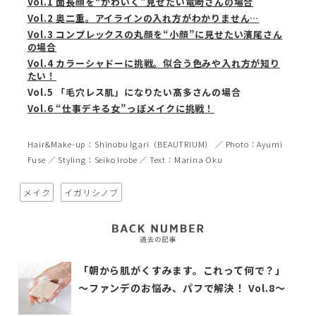
Vol.1 面長顔を“かわいく”見せたい竜崎さんの場合
Vol.2 奥二重。アイラインの入れ方がわかりません…
Vol.3 コンプレックスの丸顔を“小顔”に見せたい濱尾さん
の場合
Vol.4 カラーシャドーに挑戦。似合う色みや入れ方が知り
たい！
Vol.5 「毛穴レス肌」になりたい髙多さんの場合
Vol.6 “仕事デキる女”っぽメイクに挑戦！
Hair&Make-up：Shinobu Igari（BEAUTRIUM） ／ Photo：Ayumi
Fuse ／ Styling：Seiko Irobe ／ Text：Marina Oku
メイク
イガリシノブ
「朝から肌がくすみます。これって何で？」
〜ファンデのお悩み、パフで解決！ Vol.8〜