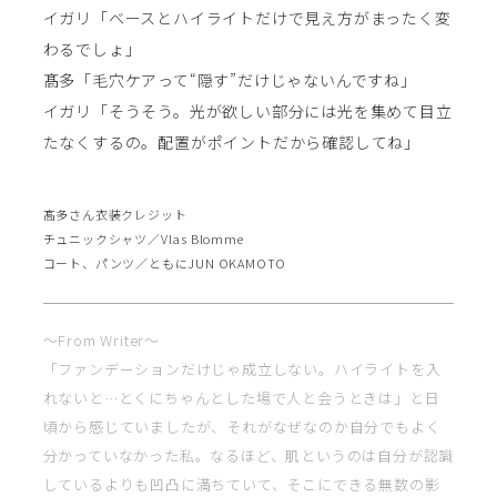
イガリ「ベースとハイライトだけで見え方がまったく変
わるでしょ」
髙多「毛穴ケアって“隠す”だけじゃないんですね」
イガリ「そうそう。光が欲しい部分には光を集めて目立
たなくするの。配置がポイントだから確認してね」
髙多さん衣装クレジット
チュニックシャツ／Vlas Blomme
コート、パンツ／ともにJUN OKAMOTO
〜From Writer〜
「ファンデーションだけじゃ成立しない。ハイライトを入
れないと…とくにちゃんとした場で人と会うときは」と日
頃から感じていましたが、それがなぜなのか自分でもよく
分かっていなかった私。なるほど、肌というのは自分が認識
しているよりも凹凸に満ちていて、そこにできる無数の影