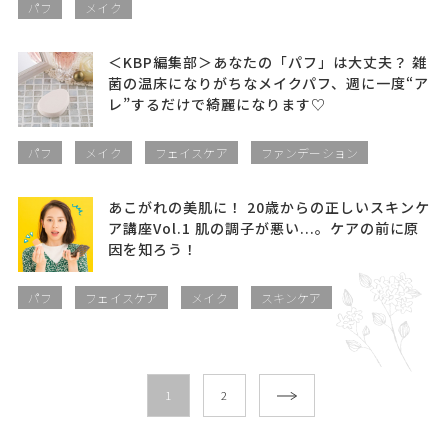
パフ
メイク
＜KBP編集部＞あなたの「パフ」は大丈夫？ 雑
菌の温床になりがちなメイクパフ、週に一度“ア
レ”するだけで綺麗になります♡
パフ
メイク
フェイスケア
ファンデーション
あこがれの美肌に！ 20歳からの正しいスキンケ
ア講座Vol.1 肌の調子が悪い...。ケアの前に原
因を知ろう！
パフ
フェイスケア
メイク
スキンケア
1
2