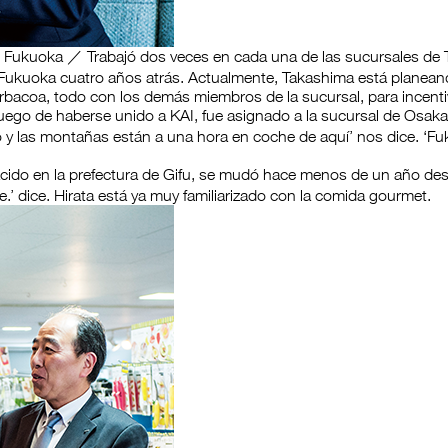
ai Fukuoka ／ Trabajó dos veces en cada una de las sucursales de
Fukuoka cuatro años atrás. Actualmente, Takashima está planeand
barbacoa, todo con los demás miembros de la sucursal, para incent
uego de haberse unido a KAI, fue asignado a la sucursal de Osaka.
o y las montañas están a una hora en coche de aquí’ nos dice. ‘Fu
ido en la prefectura de Gifu, se mudó hace menos de un año desde 
’ dice. Hirata está ya muy familiarizado con la comida gourmet.