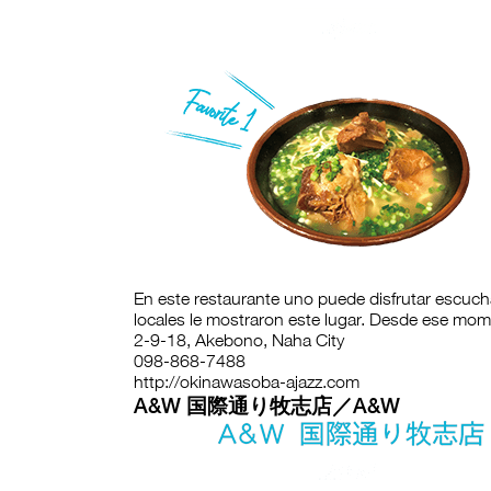
En este restaurante uno puede disfrutar escuc
locales le mostraron este lugar. Desde ese mom
2-9-18, Akebono, Naha City
098-868-7488
http://okinawasoba-ajazz.com
A&W 国際通り牧志店／A&W