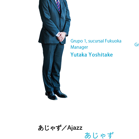
あじゃず／Ajazz