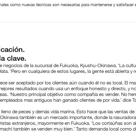
onales como nuevas técnicas son necesarias para mantenerse y satisfacer 
icación.
la clave.
e negocios de la sucursal de Fukuoka, Kyushu-Okinawa. ‘La cultu
a. ‘Pero en cualquiera de estos lugares, la gente está abierta y r
ce ser aceptado por los clientes aún cuando él no es local. El ma
ejores resultados cuando usa un enfoque honesto y directo, y no 
reas. ‘Nuestro principal objetivo como compañía es vender. No h
 empleados mas antiguos han ganado clientes de por vida.’ dice 
 lleno de peces y demás vida marina. Esto hace que las ventas de 
. Okinawa también es un mercado importante, donde la rasurador
uristas extranjeros, mayormente en Fukuoka. ‘Los cortaúñas son 
machi también se venden muy bien.’ Tanto demanda local como de