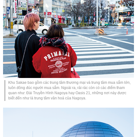
Khu Sakae bao gồm các trung tâm thương mại và trung tâm mua sắm lớn,
luôn đông đúc người mua sắm. Ngoài ra, rải rác còn có các điểm tham
quan như: Đài Truyền Hình Nagoya hay Oasis 21, những nơi này được
biết đến như là trung tâm văn hoá của Nagoya.