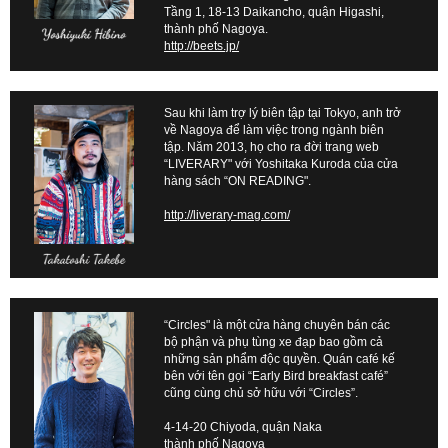
Tầng 1, 18-13 Daikancho, quận Higashi,
thành phố Nagoya.
http://beets.jp/
Sau khi làm trợ lý biên tập tại Tokyo, anh trở
về Nagoya để làm việc trong ngành biên
tập. Năm 2013, họ cho ra đời trang web
“LIVERARY" với Yoshitaka Kuroda của cửa
hàng sách “ON READING".
http://liverary-mag.com/
“Circles" là một cửa hàng chuyên bán các
bộ phận và phụ tùng xe đạp bao gồm cả
những sản phẩm độc quyền. Quán café kế
bên với tên gọi “Early Bird breakfast café”
cũng cùng chủ sở hữu với “Circles”.
4-14-20 Chiyoda, quận Naka
thành phố Nagoya