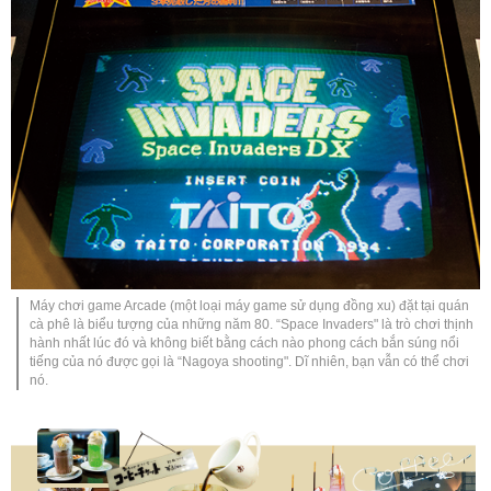
Máy chơi game Arcade (một loại máy game sử dụng đồng xu) đặt tại quán
cà phê là biểu tượng của những năm 80. “Space Invaders" là trò chơi thịnh
hành nhất lúc đó và không biết bằng cách nào phong cách bắn súng nổi
tiếng của nó được gọi là “Nagoya shooting". Dĩ nhiên, bạn vẫn có thể chơi
nó.