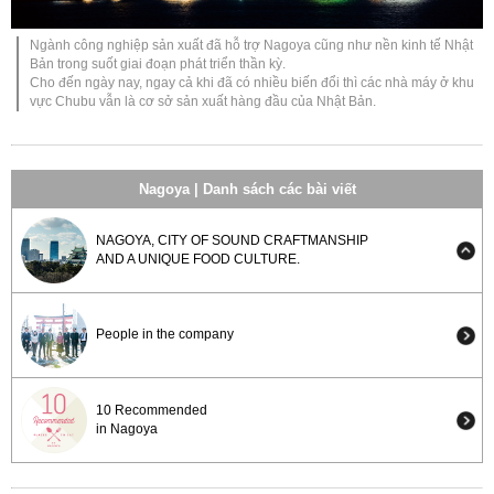
Ngành công nghiệp sản xuất đã hỗ trợ Nagoya cũng như nền kinh tế Nhật
Bản trong suốt giai đoạn phát triển thần kỳ.
Cho đến ngày nay, ngay cả khi đã có nhiều biến đổi thì các nhà máy ở khu
vực Chubu vẫn là cơ sở sản xuất hàng đầu của Nhật Bản.
Nagoya | Danh sách các bài viết
NAGOYA, CITY OF SOUND CRAFTMANSHIP
AND A UNIQUE FOOD CULTURE.
People in the company
10 Recommended
in Nagoya