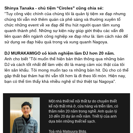
Shinya Tanaka - chủ tiệm “Circles" cũng chia sẻ:
“Tuy công việc chính của chúng tôi là quản lý tiệm xe đạp nhưng
chúng tôi vẫn mở thêm quán cà phê sáng và thường xuyên tổ
chức những event về xe đạp để thu hút người quan tâm xung
quanh thành phố. Những sự kiện này giúp giới thiệu các vấn đề
liên quan đến ngành công nghiệp xe đạp như là: làm cách nào để
sử dụng xe đạp hiệu quả trong và xung quanh Nagoya.
DJ MURAKAMIGO có kinh nghiệm làm DJ hơn 20 năm.
Anh cho biết “Tôi muốn thể hiện bản thân thông qua những bản
DJ và cách tốt nhất để làm việc đó là mang cảm xúc thật của tôi
lên sân khấu. Tôi mong muốn tạo ra những bản hit. Dù cho có thể
gặp thất bại thảm hại thì vẫn tốt hơn là đi theo lối mòn. Hiện nay,
bạn có thể tìm thấy khá nhiều nghệ sĩ thứ thiệt tại Nagoya".
Một nhà thiết kế nội thất tự do chuyên thiết
kế nội thất nhà ở, cửa hàng và triễn lãm, có
thâm niên 20 năm trong nghề. Anh quản lý
10 đến 20 dự án mỗi năm. Triết lý của anh
dựa trên những thiết kế sạch.
Toà nhà Matsuura Bldg.