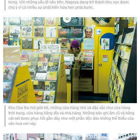
trong. Với những yếu tố nêu trên, Nagoya đang trở thành khu vực được
chú ý vì có nhiều sự phát triển hứa hẹn phía trước.
Khu Osu thu hút giới trẻ, những cửa hàng nhỏ và đặc sắc như cửa hàng
thời trang, cửa hàng băng đĩa và nhà hàng. Những bản ghi âm cũ và băng
cát-sét được phục hồi gần đây như một phần độc đáo không thể thiếu của
văn hoá nơi này.