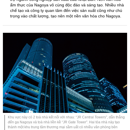
ẩm thực của Nagoya vô cùng độc đáo và sáng tạo. Nhiều nhà
chế tạo và công ty quan tâm đến việc sản xuất cũng như chú
trọng vào chất lượng, tạo nên một nền văn hóa cho Nagoya.
Khu vực này có 2 toà nhà kết nối với nhau: “JR Central Towers”, dẫn thẳng
đến ga Nagoya và toà nhà liền kề “JR Gate Tower”. Hai tòa nhà này tạo
thành một khu trung tâm thương mại sầm uất có nhiều văn phòng bên