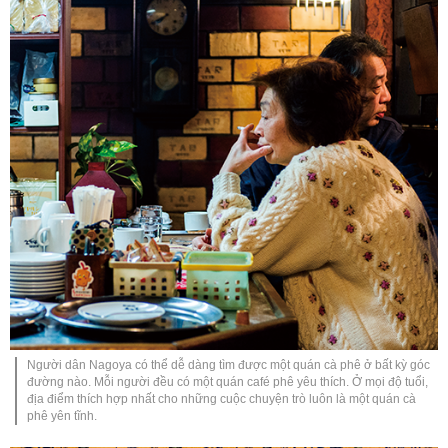
Người dân Nagoya có thể dễ dàng tìm được một quán cà phê ở bất kỳ góc
đường nào. Mỗi người đều có một quán café phê yêu thích. Ở mọi độ tuổi,
địa điểm thích hợp nhất cho những cuộc chuyện trò luôn là một quán cà
phê yên tĩnh.