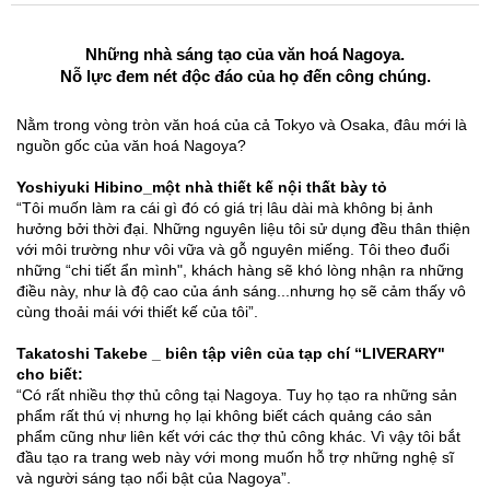
Những nhà sáng tạo của văn hoá Nagoya.
Nỗ lực đem nét độc đáo của họ đến công chúng.
Nằm trong vòng tròn văn hoá của cả Tokyo và Osaka, đâu mới là
nguồn gốc của văn hoá Nagoya?
Yoshiyuki Hibino_một nhà thiết kế nội thất bày tỏ
“Tôi muốn làm ra cái gì đó có giá trị lâu dài mà không bị ảnh
hưởng bởi thời đại. Những nguyên liệu tôi sử dụng đều thân thiện
với môi trường như vôi vữa và gỗ nguyên miếng. Tôi theo đuổi
những “chi tiết ẩn mình", khách hàng sẽ khó lòng nhận ra những
điều này, như là độ cao của ánh sáng...nhưng họ sẽ cảm thấy vô
cùng thoải mái với thiết kế của tôi”.
Takatoshi Takebe _ biên tập viên của tạp chí “LIVERARY"
cho biết:
“Có rất nhiều thợ thủ công tại Nagoya. Tuy họ tạo ra những sản
phẩm rất thú vị nhưng họ lại không biết cách quảng cáo sản
phẩm cũng như liên kết với các thợ thủ công khác. Vì vậy tôi bắt
đầu tạo ra trang web này với mong muốn hỗ trợ những nghệ sĩ
và người sáng tạo nổi bật của Nagoya”.