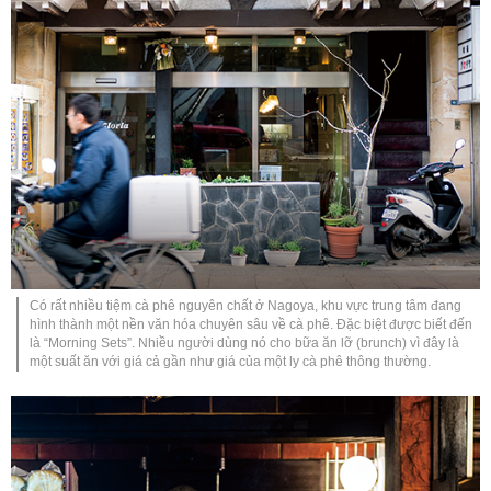
Có rất nhiều tiệm cà phê nguyên chất ở Nagoya, khu vực trung tâm đang
hình thành một nền văn hóa chuyên sâu về cà phê. Đặc biệt được biết đến
là “Morning Sets”. Nhiều người dùng nó cho bữa ăn lỡ (brunch) vì đây là
một suất ăn với giá cả gần như giá của một ly cà phê thông thường.