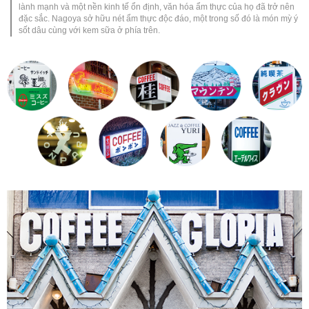
lành mạnh và một nền kinh tế ổn định, văn hóa ẩm thực của họ đã trở nên
đặc sắc. Nagoya sở hữu nét ẩm thực độc đáo, một trong số đó là món mỳ ý
sốt dâu cùng với kem sữa ở phía trên.