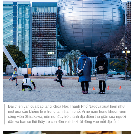
Đài thiên văn của bảo tàng Khoa Học Thành Phố Nagoya xuất hiện như
một quả cầu khổng lồ ở trung tâm thành phố. Vì nó nằm trong khuôn viên
công viên Shirakawa, nên nơi đây trở thành địa điểm thư giãn của người
dân và bạn có thể thấy trẻ con đến vui chơi rất đông vào mỗi dịp lễ tết.