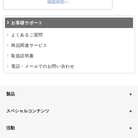
KAIグループは、取得した個人情報について、以下の内容の
確認画面へ
field
安全管理措置を講じています。
（1）KAIグループ内における安全管理措置と外的環境の把握
お客様サポート
KAIグループは、個人情報保護方針及び個人情報保護に関す
る社内規程等を策定・整備しているほか、個人情報保護責任
よくあるご質問
者の設置等、個人情報の安全管理のために必要かつ適切な措
置を講じています。また、日本国外において個人情報を取り
商品関連サービス
扱う場合には、定期的に当該国の個人情報保護制度に関する
取扱説明書
情報を収集し把握した上で、安全管理措置を講じています。
電話・メールでのお問い合わせ
（2）従業者等の監督
KAIグループは、従業者に個人情報を取り扱わせるにあたっ
ては、当該個人情報の安全管理が図られるよう、当該従業者
に秘密保持義務を負わせ、取扱状況について定期的な点検を
製品
実施する等、必要かつ適切な監督を行っています。また、個
人情報の取扱いの全部又は一部を委託する場合は、委託した
スペシャルコンテンツ
個人情報の安全管理が図られるよう、委託先との契約に基づ
き定期的な監査を実施する等、必要かつ適切な監督を行って
います。
活動