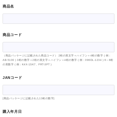
(4) 管理責任者
商品名
貝印株式会社
6．個人情報の第三者提供
お客様の個人情報を、お客様の同意無しに業務委託先以外の
第三者に提供することはありません。ただし、法令に基づく
商品コード
場合や公的機関への協力が必要な場合等、個人情報保護法に
定める場合にはこの限りではありません。
7．個人情報の開示、訂正、利用停止等
（商品パッケージに記載された商品コード） 2桁の英文字＋ハイフン＋4桁の数字 ( 例：
AB-5100 ) 3桁の数字＋2桁の英文字＋ハイフン＋4桁の数字 ( 例：096DL-1234 ) 6～8桁
原則としてお客様本人に限り、KAIグループが保有している
の英数字 ( 例：K4X-1SK7、FRT-3PT )
個人情報の開示、訂正・追加・削除、利用停止、及び第三者
への提供の停止を求めることができるものとします（請求後
JANコード
の処理にあたっては個人情報保護法の要件に従うものとしま
す）。上記の請求・お問い合わせがございましたら、以下の
窓口までご連絡くださいますよう、お願い申し上げます。
[商品パッケージに記載された13桁の数字]
貝印(株) お客様相談室
購入年月日
フリーダイヤル 0120-016-410