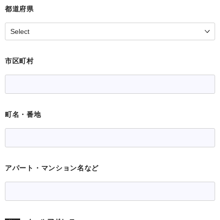
都道府県
3．個人情報の利用目的について
KAIグループ各社は、以下の目的の達成に必要な範囲で、お
客様の個人情報を適正に利用させていただきます。以下の目
的の達成に必要な範囲を超えて個人情報を利用する場合に
は、事前に適切な方法でお客様からの同意を得るものとしま
市区町村
す。
Ａ．本サービスの提供
Ｂ．本サービスの利用に伴う連絡・メールマガジン・ＤＭ・
各種お知らせ等の配信・送付
町名・番地
Ｃ．お客様の承諾・申込みに基づく、本サービス提携先企業
への個人情報の提供
Ｄ．属性情報・端末情報・位置情報・行動履歴等の分析に基
づく、広告・コンテンツ等の配信・表示
Ｅ．本サービスの改善・利用状況の分析、新規サービスの開
アパート・マンション名など
発およびマーケティング
Ｆ．キャンペーン・アンケート・モニター・取材等の実施
Ｇ．本サービスに関するご意見、お問い合わせ内容の確認、
回答