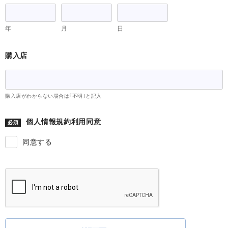
受付時間：10:00～16:00
（土・日・祝日を除く）
年
月
日
お客様からのお問い合わせを正確に承る為、内容を録音させていただいてお
ります。あらかじめご了承ください。
購入店
なお、個人情報の取得に使用したハガキ等の書面原本は、一
定期間保管した後廃棄処分しておりますので、書面原本その
購入店がわからない場合は｢不明｣と記入
ものの開示には対応できない場合がございます。
8．組織・体制
個人情報規約利用同意
必須
KAIグループ各社は、個人情報保護に関する法令等を遵守
同意する
し、また個人情報保護に関する社内規程を定め、これを遵守
If
します。かかる社内規程は、KAIグループのコンプライアン
you
ス委員会が、継続的に見直しを行なっています。また、提供
are
を受けた個人情報は、KAIグループの個人情報保護責任者が
a
任命する情報取扱者のみが取り扱います。
human,
ignore
9．安全管理措置
this