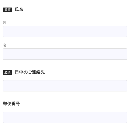
いいます。）の個人情報の取扱いについて、お客様のプライ
氏名
必須
バシーを尊重し、取得したお客様の個人情報の管理に細心の
注意を払い、企業として信頼性と安心感をご提供出来るよう
姓
努めてまいります。
1．「個人情報」について
名
「個人情報」とは、個人情報の保護に関する法律（平成十五
年法律第五十七号、以下「個人情報保護法」といいます。）
にいう「個人情報」を指し、生存する個人に関する情報であ
って、当該情報に含まれる氏名、生年月日その他の記述等に
日中のご連絡先
必須
より特定の個人を識別できるもの又は個人識別符号が含まれ
るものを指します。
2．個人情報の取得について
個人情報は、適法かつ適正な方法で取得いたします。また、
郵便番号
人種、信条、社会的身分、病歴、犯罪歴などのお客様の機微
にかかる情報の取得は原則として行ないません。ただし、お
客様が自ら提供した場合はこの限りではありません。