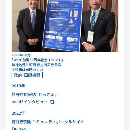
2025年10月
「WIPO加盟50周年記念イベント」
弊社地曵と河西 康之特許庁長官
※役職は当時のもの
政府・国際機関
2019年
特許庁広報誌「とっきょ」
vol.43インタビュー
2022年
特許庁知財コミュニティポータルサイト
「IP BASE」