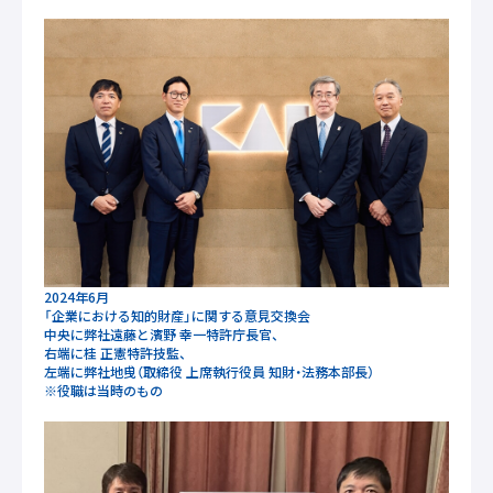
2024年6月
「企業における知的財産」に関する意見交換会
中央に弊社遠藤と濱野 幸一特許庁長官、
右端に桂 正憲特許技監、
左端に弊社地曵（取締役 上席執行役員 知財・法務本部長）
※役職は当時のもの