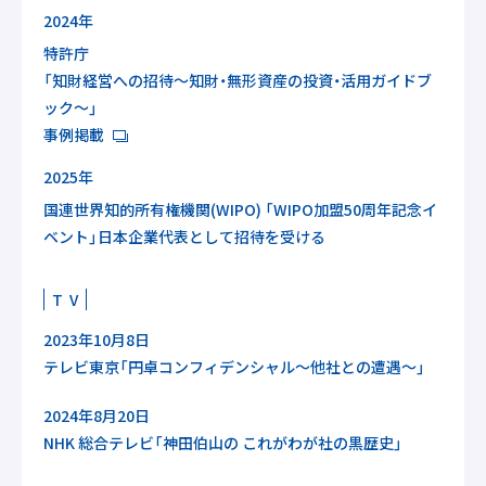
2024年
特許庁
「知財経営への招待～知財・無形資産の投資・活用ガイドブ
ック～」
事例掲載
2025年
国連世界知的所有権機関(WIPO) 「WIPO加盟50周年記念イ
ベント」日本企業代表として招待を受ける
T V
2023年10月8日
テレビ東京「円卓コンフィデンシャル～他社との遭遇～」
2024年8月20日
NHK 総合テレビ「神田伯山の これがわが社の黒歴史」