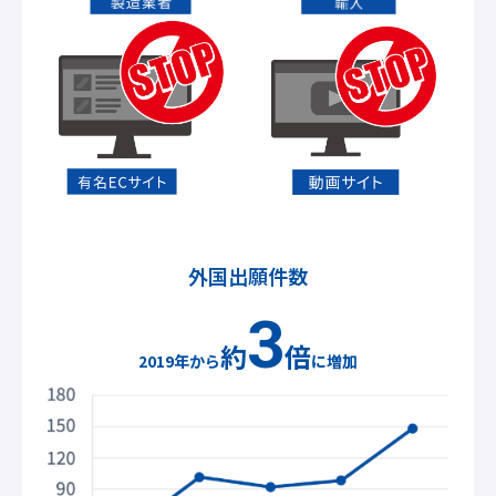
外国出願件数
3
約
倍
2019年から
に増加