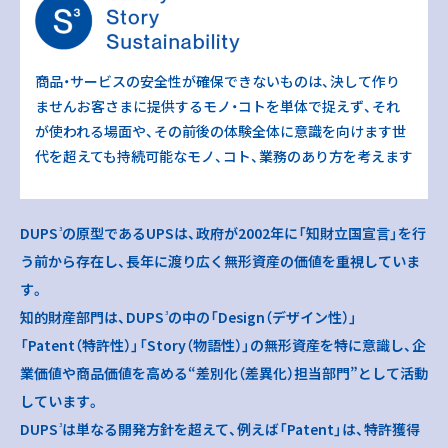
商品・サービスの安全性が確保できないものは、決して作り
ません
お客さまに提供するモノ・コトを単体で捉えず、それ
が使われる場面や、その前後の体験全体に意識を向けます
世
代を超えても持続可能なモノ、コト、業務のあり方を考えます
DUPS
の原型であるUPSは、政府が2002年に「知財立国宣言」を行
3
う前から存在し、
長年に渡り広く無形資産の価値を重視していま
す。
知的財産部門は、DUPS
の中の「Design（デザイン性）」
3
「Patent（特許性）」「Story（物語性）」の無形資産を特に意識し、
企
業価値や商品価値を高める“差別化（差異化）担当部門”として活動
しています。
DUPS
は単なる開発方針を超えて、例えば「Patent」は、特許獲得
3