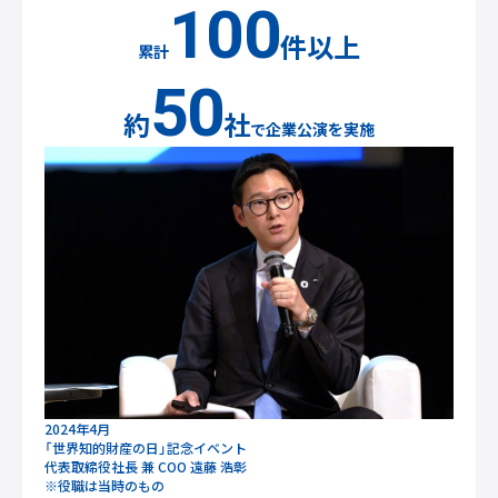
100
件以上
累計
50
約
社
で企業公演を実施
2024年4月
「世界知的財産の日」記念イベント
代表取締役社長 兼 COO 遠藤 浩彰
※役職は当時のもの