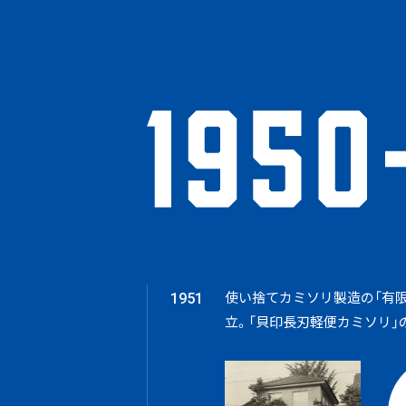
使い捨てカミソリ製造の「有
1951
立。
「貝印長刃軽便カミソリ」