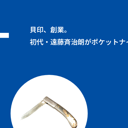
貝印、創業。
初代・遠藤斉治朗が
ポケットナ