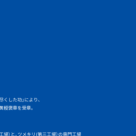
尽くした功」により、
黄綬褒章を受章。
工場）と、ツメキリ(第三工場）の専門工場