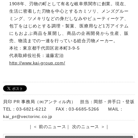
1908年、刃物の町として有名な岐阜県関市に創業。現在、
生活に密着した刃物を中心とするカミソリ、メンズグルー
ミング、ツメキリなどの身だしなみやビューティーケア、
包丁をはじめとする調理・製菓、医療用など1万アイテム
にもおよぶ商品を展開し、商品の企画開発から生産、販
売、物流までの一連を行っている総合刃物メーカー。
本社：東京都千代田区岩本町3-9-5
代表取締役社長：遠藤宏治
http://www.kai-group.com/
貝印 PR 事務局（㈱アンティル内） 担当：岡部・井手口・登坂
TEL：03-6821-6212 FAX：03-6685-5266 MAIL：
kai_pr@vectorinc.co.jp
｜
＜ 前のニュース
｜
次のニュース ＞
｜