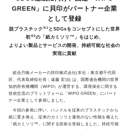
GREEN」に貝印がパートナー企業
として登録
※1
脱プラスチック
とSDGsをコンセプトにした世界
※2
初
の「紙カミソリ™」をはじめ、
よりよい製品とサービスの開発、持続可能な社会の
実現に貢献
総合刃物メーカーの貝印株式会社(本社：東京都千代田
区、代表取締役社長：遠藤 宏治) は、国際連合機関の世界
知的所有権機関（WIPO）が運営する、環境保全に関する
技術交流のプラットフォーム「WIPO GREEN」にパート
ナー企業として参画しました。
今回の参画に伴い、ハンドルを従来のプラスチックから
紙に置き換え、従来のカミソリと遜色のない性能を備えた
「紙カミソリ™」に関する技術を登録しました。持続可能