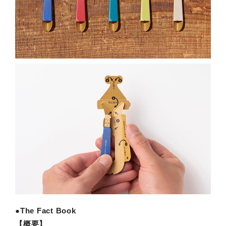
●The Fact Book
【概要】