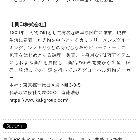
【貝印株式会社】
1908年、刃物の町として有名な岐阜県関市に創業。現在、
生活に密着した刃物を中心とするカミソリ、メンズグルー
ミング、ツメキリなどの身だしなみやビューティーケア、
包丁をはじめとする調理・製菓、医療用など1万アイテム
にもおよぶ商品を展開し、商品の企画開発から生産、販
売、物流までの一連を行っているグローバル刃物メーカ
ー。
本社：東京都千代田区岩本町3-9-5
代表取締役社長兼COO：遠藤浩彰
https://www.kai-group.com/
貝印 PR 事務局（㈱アンティル内） 担当：井手口・坪井