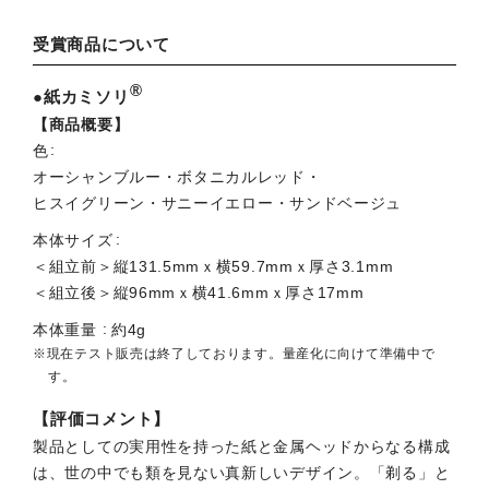
受賞商品について
®
●紙カミソリ
【商品概要】
色
オーシャンブルー・ボタニカルレッド・
ヒスイグリーン・
サニーイエロー・サンドベージュ
本体サイズ
＜組立前＞縦131.5mmｘ横59.7mmｘ厚さ3.1mm
＜組立後＞縦96mmｘ横41.6mmｘ厚さ17mm
本体重量
約4g
※現在テスト販売は終了しております。量産化に向けて準備中で
す。
【評価コメント】
製品としての実用性を持った紙と金属ヘッドからなる構成
は、世の中でも類を見ない真新しいデザイン。「剃る」と