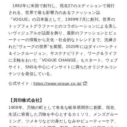
1892年に米国で創刊し、現在27のエディションで発行
される、世界で最も影響力のあるファッション誌
『VOGUE』の日本版として、1999年7月に創刊。世界の
トップフォトグラファーとのコラボレーションによる美し
いヴィジュアルが誌面を飾り、最新のファッションとビュ
ーティーの情報から文化・社会的なトレンドまで、洗練さ
れた“ヴォーグの世界”を展開。2020年にはダイバーシティ
＆インクルージョン、サステナビリティ、ワーク＆ライフ
に主軸をおいた「VOGUE CHANGE」もスタート。ウェブ
サイト、SNSを中心にインサイトに満ちたオリジナルコン
テンツを発信している。
公式サイト：
https://www.vogue.co.jp/
【貝印株式会社】
1908年、刃物の町として有名な岐阜県関市に創業。現在、
生活に密着した刃物を中心とするカミソリ、メンズグルー
ミング、ツメキリなどの身だしなみやビューティーケア、