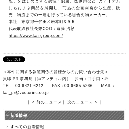
包丁をはじめとする調理・製菓、医療用など1万アイテム
にもおよぶ商品を展開し、商品の企画開発から生産、販
売、物流までの一連を行っている総合刃物メーカー。
本社：東京都千代田区岩本町3-9-5
代表取締役社長兼COO：遠藤 浩彰
https://www.kai-group.com/
＜本件に関する報道関係の皆様からのお問い合わせ先＞
貝印 PR 事務局（㈱アンティル内） 担当：井手口・坪
TEL：03-6821-6212 FAX：03-6685-5266 MAIL：
kai_pr@vectorinc.co.jp
｜
＜ 前のニュース
｜
次のニュース ＞
｜
新着情報
すべての新着情報