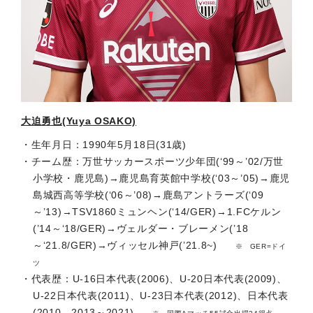
大迫勇也(Yuya OSAKO)
生年月日：1990年5月18日(31歳)
チーム歴：万世サッカースポーツ少年団(‘99～’02/万世
小学校・鹿児島)→鹿児島育英館中学校(‘03～’05)→鹿児
島城西高等学校(‘06～’08)→鹿島アントラーズ(‘09
～’13)→TSV1860ミュンヘン(‘14/GER)→1.FCケルン
(’14～‘18/GER)→ヴェルダー・ブレーメン(’18
～‘21.8/GER)→ヴィッセル神戸(’21.8~)
GER=ドイ
ツ
代表歴：U-16日本代表(2006)、U-20日本代表(2009)、
U-22日本代表(2011)、U-23日本代表(2012)、日本代表
(2010、2013～2021)