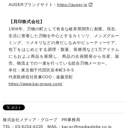
AUGERブランドサイト：
https://auger.jp
【貝印株式会社】
1908年、刃物の町として有名な岐阜県関市に創業。現在、
生活に密着した刃物を中心とするカミソリ、メンズグルー
ミング、ツメキリなどの身だしなみやビューティーケア、
包丁をはじめとする調理・製菓、医療用など1万アイテム
にもおよぶ商品を展開し、商品の企画開発から生産、販
売、物流までの一連を行っている総合刃物メーカー。
本社：東京都千代田区岩本町3-9-5
代表取締役社長兼COO：遠藤浩彰
https://www.kai-group.com/
株式会社メディア・グローブ PR事務局
TEL：03-6234-6220 MAIL：kai-pr@mediaglobe.co.jp