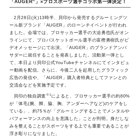
®
「AUGER
」×プロスポーツ選手コラボ第一弾決定！
2月28日(火)13時半、貝印から発売するグルーミングツ
ール新ブランド「AUGER」のローンチイベントが行われ
ました。会場では、プロサッカー選手の大迫勇也氏がオン
ラインにて、プロバスケットボール選手の富樫勇樹氏がビ
デオメッセージにて出演。「AUGER」のブランドアンバ
サダーに就任することを発表しました。活動第一弾とし
て、本日より貝印公式YouTubeチャンネルにてインタビュ
ー動画を配信。さらに、今後二人を起用したグラフィック
広告の発信や、「AUGER」購入者特典としてファンとの
交流会などを実施予定です。
※1
貝印の独自調査
によると、プロサッカー選手の約80%
が「体毛(腕、脚、脇、胸、アンダーヘアなど)のケアをし
ている」、約75％が「グルーミングすることでメンタルや
パフォーマンスの向上を意識した」ことが判明。身だしな
みを整えることがスポーツをする上でも重要であることが
浮き彫りになりました。