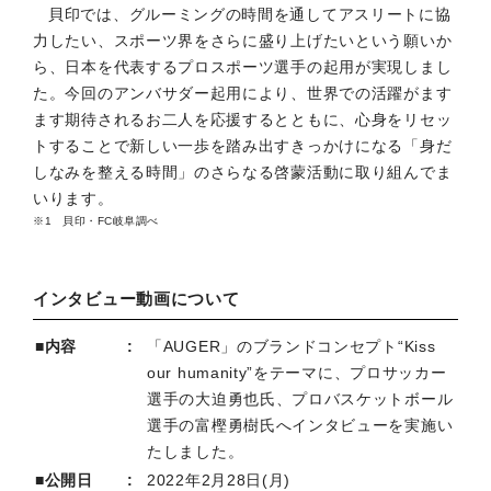
貝印では、グルーミングの時間を通してアスリートに協
力したい、スポーツ界をさらに盛り上げたいという願いか
ら、日本を代表するプロスポーツ選手の起用が実現しまし
た。今回のアンバサダー起用により、世界での活躍がます
ます期待されるお二人を応援するとともに、心身をリセッ
トすることで新しい一歩を踏み出すきっかけになる「身だ
しなみを整える時間」のさらなる啓蒙活動に取り組んでま
いります。
貝印・FC岐阜調べ
インタビュー動画について
■内容
「AUGER」のブランドコンセプト“Kiss
our humanity”をテーマに、プロサッカー
選手の大迫勇也氏、プロバスケットボール
選手の富樫勇樹氏へインタビューを実施い
たしました。
■公開日
2022年2月28日(月)