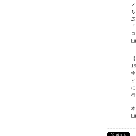
メ
ち
広
「
コ
ht
【
1
物
ビ
に
行
本
ht