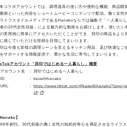
本コラボアカウントでは、調理器具の使い方や便利な機能、商品開
裏側といった内容をショートムービーコンテンツで配信。働く女性
ライフスタイルメディアであるHanakoならでは編集で「一人暮ら
者の20代女性目線」による魅力的な動画をお届けします。使いたい
の実用例に簡単にアクセスいただくことができ、貝印の商品をより
に感じていただける投稿を目指してまいります。
印は今後も皆様の調理シーンを支えるキッチン用品、及び快適なご
をサポートする情報提供で、豊かな生活に寄与してまいります。
ikTokアカウント「貝印ではじめる一人暮らし」概要
・アカウント名
貝印ではじめる一人暮らし
ID
kaiwithhanako
URL
https://www.tiktok.com/@kaiwithhanako?lang=j
JP
Hanako】
988年創刊。30代前後の働く女性の知的好奇心を満足させるライフ