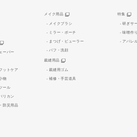
メイク用品
特集
メイクブラシ
研ぎサ
ミラー・ポーチ
味噌作
まつげ・ビューラー
アパレ
パフ・洗顔
ェーバー
裁縫用品
フットケア
裁縫用ゴム
小物
補修・手芸道具
ツール
バリカン
・防災用品