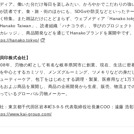
ディア。働いた分だけ毎日を楽しみたい、かろやかでこだわりの強
が読者です。食・旅・街のほかにも、SDGsや防災などといったテ
く特集。また雑誌だけにとどまらず、ウェブメディア「Hanako.tok
Hanako Taiwan」、読者組織「ハナコラボ」、学びのプロジェク
カレッジ」、商品開発などを通じてHanakoブランドを展開中です
tps://hanako.tokyo/
貝印株式会社】
908年、刃物の町として有名な岐阜県関市に創業。現在、生活に密
を中心とするカミソリ、メンズグルーミング、ツメキリなどの身だ
ューティーケア、包丁をはじめとする調理・製菓、医療用など1万
もおよぶ商品を展開し、商品の企画開発から生産、販売、物流まで
っているグローバル刃物メーカー。
社：東京都千代田区岩本町3-9-5
代表取締役社長兼COO：遠藤 浩彰
tps://www.kai-group.com/