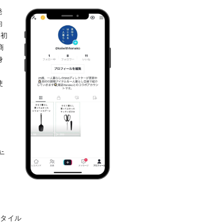
発
向
し初
商
身
使
a-
スタイル