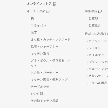
オンラインストア
キッチン用品
製菓用品
鍋
製菓型
フライパン
製菓道具
包丁
身だしなみ用品
まな板・カッティングボード
カミソリ・シ
砥石・シャープナー
ツメキリ
キッチン道具
ネイルケア・
ざる・ボウル・保存容器・パ
ブラシ・ヘア
ット
グルーミング
お弁当・パーティー
散髪ハサミ・
キッチン家電・便利グッズ
トラベル用品
テーブル小物
シンク回り
その他キッチン用品