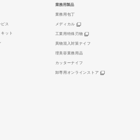
業務用製品
業務用包丁
ービス
メディカル
りキット
工業用特殊刃物
ル
異物混入対策ナイフ
理美容業務用品
カッターナイフ
卸専用オンラインストア