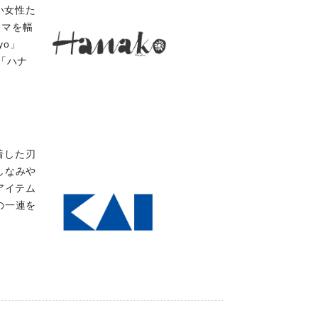
い女性た
ーマを幅
yo」
ト「ハナ
。
着した刃
しなみや
アイテム
の一連を