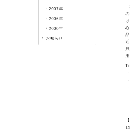
2007年
の
2006年
け
心
2000年
品
お知らせ
近
貝
用
T
・
・
【
1