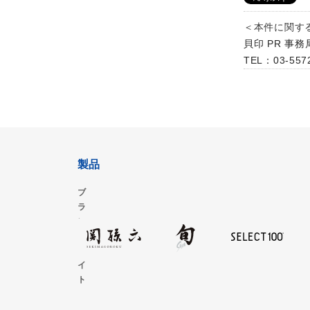
＜本件に関す
貝印 PR 
TEL：03-5572
製品
ブ
ラ
ン
ド
サ
イ
ト