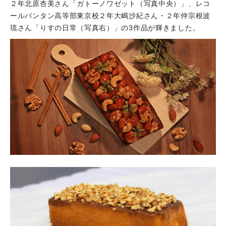
２年北原杏美さん「ガトーノワゼット（写真中央）」、レコ
ールバンタン高等部東京校２年大嶋沙紀さん・２年仲宗根波
琉さん「りすの日常（写真右）」の3作品が輝きました。