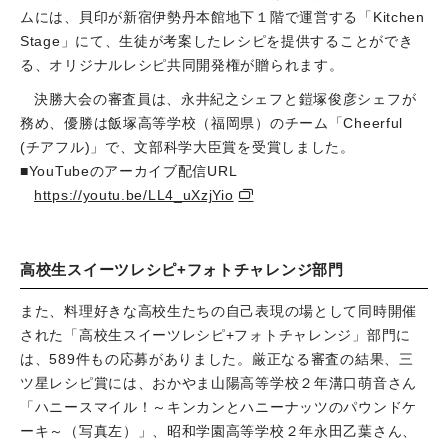
ムには、貝印が新宿伊勢丹本館地下１階で運営する「Kitchen
Stage」にて、生徒が考案したレシピを提供することができ
る、オリジナルレシピ共同開発権が贈られます。
決勝大会の審査員は、永井紀之シェフと鎧塚俊彦シェフが
務め、優勝は飯塚高等学校（福岡県）のチーム「Cheerful
(チアフル)」で、文部科学大臣賞を受賞しました。
■YouTubeのアーカイブ配信URL
https://youtu.be/LL4_uXzjYio
高校生スイーツレシピ+フォトチャレンジ部門
また、料理好きな高校生たちの自己表現の場として同時開催
された「高校生スイーツレシピ+フォトチャレンジ」部門に
は、589件もの応募がありました。厳正なる審査の結果、三
ツ星レシピ賞には、おかやま山陽高等学校２年溝口萌音さん
「ハニースマイル！～キンカンとハニーナッツのパウンドケ
ーキ～（写真左）」、昭和学園高等学校２年永田乙葉さん、