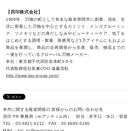
【貝印株式会社】
1908年、刃物の町として有名な岐阜県関市に創業。現在、生
活に密着した刃物を中心とするカミソリ、メンズグルーミン
グ、ツメキリなどの身だしなみやビューティーケア、包丁を
はじめとする調理・製菓、医療用など1万アイテムにもおよぶ
商品を展開し、商品の企画開発から生産、販売、物流までの
一連を行っているグローバル刃物メーカー。
本社：東京都千代田区岩本町3-9-5
代表取締役社長兼COO:遠藤浩彰
http://www.kai-group.com/
本件に関する報道関係の 皆様からのお問い合わせ先
貝印 PR 事務局（㈱アンティル内） 担当：井手口・水口・登坂
TEL：03-6821-6212 FAX：03-6685-5266
MAIL：kai_pr@vectorinc.co.jp