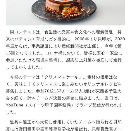
同コンテストは、食生活の充実や食文化への理解促進、将
来のパティシエ育成などを目的に、2008年より貝印が、2020
年度からは、事業譲渡により産経新聞社が主催し、今年で第
15回となりました。コロナ禍において、皆様に安心・安全に
参加いただける環境を整備し、感染防止対策を徹底して進行
してまいりました。
今回のテーマは「クリスマスケーキ」。素材の指定はな
く、美味しくてクリスマスに楽しみたいオリジナルレシピを
募集しました。参加70校153チーム(3人1組)が東西各予選大
会を経て、計４チームが決勝の舞台に臨みました。当日は、
YouTube（スイーツ甲子園事務局）でライブ配信が行われま
した。
道具を適正かつ大切に使用していたチームへ贈られる貝印
賞には野田鎌田学園高等専修学校が選ばれ、貝印賞受賞チー