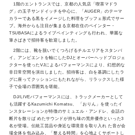
1階のエントランスでは、京都の人気店「喫茶マドラ
グ」の玉子サンドイッチを中心に、「AUGER」のテーマ
カラーである黒をイメージした料理をブッフェ形式でサー
ブ。海外からも注目が集まる京都在住のペインター・
TSUBASAによるライブペインティングも行われ、華麗な
筆さばきで招待客を歓迎しました。
2階には、靴を脱いでくつろげるチルエリアをスタンバ
イ。アンビエントを軸にしたDJとオーバーヘッドプロジェ
クターを使ったVJによるパフォーマンスにより、幻想的な
非日常空間を演出しました。招待客は、白を基調にしたラ
グに座ってクッションにもたれながら、リラックスした様
子で会場の雰囲気を堪能。
DJ/LIVEパフォーマンスには、トラックメーカーとして
も活躍するKazumichi Komatsu、 「おりん」を使ったイ
ンスタレーションが特徴のサミュエル・アンドレ、会話の
断片を散りば めたサウンドが持ち味の荒井優作といった3
名が登場。伝統工芸品や身近な環境音を取り入れ た音が会
場全体を包み込み、「整える時間」を心地よくサポートし