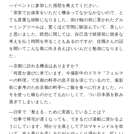
―イベントに参加した感想を教えてください。
「茶室でお抹茶をいただく機会ってなかなかないので、と
ても貴重な経験になりました。掛け軸の前に置かれたグル
ーミングツールは、驚くほど空間に馴染んでいて、美しい
と思いました。瞑想に関しては、自己流で就寝前に雑多な
考えを払う時間を作ることもあるのですが、住職さんの話
を聞いてこんな風に向き合えばいいんだと勉強になりまし
た」
―京都に訪れる機会はありますか？
「何度か遊びに来ています。今撮影中のドラマ『フェルマ
ーの料理』で京都の料亭の息子役を演じているので、撮影
前に参考のため京都の料亭へご飯を食べに行きました。ハ
モを使った碗ものがとてもおいしくて、つい日本酒を飲み
過ぎてしまいました」
―日常で「整える」ために実践していることは？
「仕事で帰宅が遅くなっても、できるだけ湯船に浸かるよ
うにしています。明かりを落としてアロマキャンドルを炊
いて、光と香りを楽しみながらゆっくり浸かると、忙しい