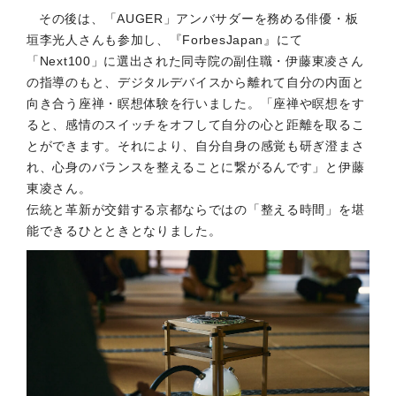
その後は、「AUGER」アンバサダーを務める俳優・板
垣李光人さんも参加し、『ForbesJapan』にて
「Next100」に選出された同寺院の副住職・伊藤東凌さん
の指導のもと、デジタルデバイスから離れて自分の内面と
向き合う座禅・瞑想体験を行いました。「座禅や瞑想をす
ると、感情のスイッチをオフして自分の心と距離を取るこ
とができます。それにより、自分自身の感覚も研ぎ澄まさ
れ、心身のバランスを整えることに繋がるんです」と伊藤
東凌さん。
伝統と革新が交錯する京都ならではの「整える時間」を堪
能できるひとときとなりました。