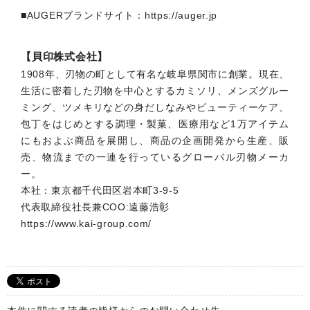
■AUGERブランドサイト：
https://auger.jp
【貝印株式会社】
1908年、刃物の町として有名な岐阜県関市に創業。現在、
生活に密着した刃物を中心とするカミソリ、メンズグルー
ミング、ツメキリなどの身だしなみやビューティーケア、
包丁をはじめとする調理・製菓、医療用など1万アイテム
にもおよぶ商品を展開し、商品の企画開発から生産、販
売、物流までの一連を行っているグローバル刃物メーカ
ー。
本社：東京都千代田区岩本町3-9-5
代表取締役社長兼COO:遠藤浩彰
https://www.kai-group.com/