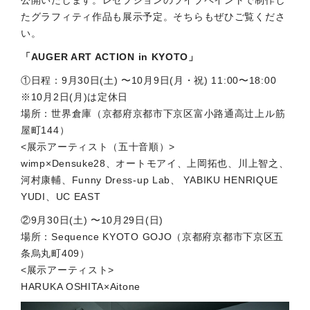
公開いたします。レセプションのライブペイントで制作し
たグラフィティ作品も展示予定。そちらもぜひご覧くださ
い。
「AUGER ART ACTION in KYOTO」
①日程：9月30日(土) 〜10月9日(月・祝) 11:00〜18:00
※10月2日(月)は定休日
場所：世界倉庫（京都府京都市下京区富小路通高辻上ル筋
屋町144）
<展示アーティスト（五十音順）>
wimp×Densuke28、オートモアイ、上岡拓也、川上智之、
河村康輔、Funny Dress-up Lab、 YABIKU HENRIQUE
YUDI、UC EAST
②9月30日(土) 〜10月29日(日)
場所：Sequence KYOTO GOJO（京都府京都市下京区五
条烏丸町409）
<展示アーティスト>
HARUKA OSHITA×Aitone