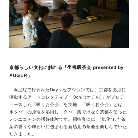
京都らしい文化に触れる「坐禅吸茶会 presented by
AUGER」
両足院で行われたDayレセプションでは、京都を拠点に
活動するアートコレクティブ「Ochill(オチル)」がプロデ
ュースした「吸うお茶会」を実施。「吸うお茶会」とは、
水タバコの原理を応用し、タバコ葉ではなく茶葉を使った
ノンニコチンの嗜好体験です。招待客には、“気化”した茶
葉の香りや味わいに包まれる新感覚の茶会を楽しんでいた
だきました。