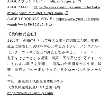
AUGER ブランドサイト：
https://auger.jp/
AUGER MAG.：
https://www.kai-group.com/products/ka
misori/product/auger/auger-mag/
AUGER PRODUCT MOVIE：
https://www.youtube.com/
watch?v=4dEHB2GvJo8
【貝印株式会社】
1908年、刃物の町として有名な岐阜県関市に創業。現在、
生活に密着した刃物を中心とするカミソリ、メンズグルー
ミング、ツメキリなどの身だしなみやビューティーケア、
包丁をはじめとする調理・製菓、医療用など1万アイテム
にもおよぶ商品を展開し、商品の企画開発から生産、販
売、物流までの一連を行っているグローバル刃物メーカ
ー。
本社：東京都千代田区岩本町3-9-5
代表取締役社長兼COO 遠藤 浩彰
https://www.kai-group.com/