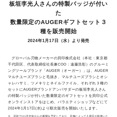
板垣李光人さんの特製バッジが付い
た
数量限定のAUGERギフトセット３
種を販売開始
2024年1月17日（水）より発売
グローバル刃物メーカーの貝印株式会社（本社：東京都
千代田区、代表取締役社長兼COO：遠藤浩彰）のグルーミ
ングツールブランド「AUGER（オーガー）」は、AUGER
マルチユーズブラシと毛抜き、マルチユーズブラシとオシ
ャレハサミ、ツメキリとネイルファイル、それぞれ３種の
セットにAUGERブランドアンバサダーの板垣李光人さん
の特製バッジが付いた数量限定のギフトセットを貝印公式
オンラインストアをはじめ、バラエティショップなどにて
2024年1月17日(水)より順次販売を開始いたします。
店頭では1月中旬からの展開を予定しており、店舗によって入荷日が前後いた