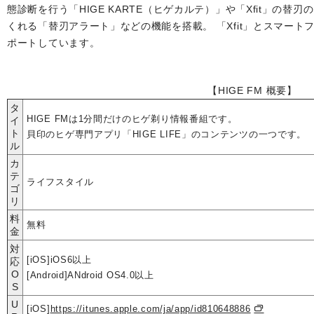
態診断を行う「HIGE KARTE（ヒゲカルテ）」や「Xfit」の
くれる「替刃アラート」などの機能を搭載。 「Xfit」とスマー
ポートしています。
【HIGE FM 概要】
タ
HIGE FMは1分間だけのヒゲ剃り情報番組です。
イ
ト
貝印のヒゲ専門アプリ「HIGE LIFE」のコンテンツの一つです。
ル
カ
テ
ライフスタイル
ゴ
リ
料
無料
金
対
[iOS]iOS6以上
応
O
[Android]ANdroid OS4.0以上
S
U
[iOS]
https://itunes.apple.com/ja/app/id810648886