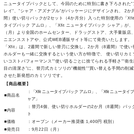
ニュータイプパックとして、今回のために特別に書き下ろされた”
レイ”、”シャア・アズナブル”がパッケージにデザインされ、 2か
間）使い切りパックが2セット（4か月分）入った特別使用の「Xfit
タイプパック アムロ」、「Xfit ニュータイプパック シャア」が、 
（月）より全国のホームセンター、ドラッグストア、大手量販店
ニエンスストアや、公式WEB通販サイト等にて発売いたします。
「Xfit」は、2週間で新しい替刃に交換し、2か月（8週間）で使
ホルダーも一緒に交換するという使い方が特徴で、 使い切りカミ
いコストパフォーマンス””使い切るごとに捨てられる手軽さ””衛
目の清潔さ”に、替刃式カミソリの”機能性””買い替える手間の削減
させた新発想のカミソリです。
【商品概要】
：「Xfit ニュータイプパック アムロ」、「Xfit ニュータイ
■商品名
ャア」
：替刃4個、使い切りホルダーの2か月（8週間）パック
■内容
ト
■価格
：オープン（メーカー推奨価:1,400円 税別）
■発売日
：9月22日（月）