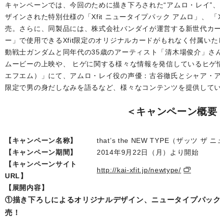
キャンペーンでは、今回のために描き下ろされた“アムロ・レイ”、
ザインされた特別仕様の「Xfit ニュータイプパック アムロ」、 「X
売。さらに、同製品には、株式会社バンダイが運営する新世代カ
ー」で使用できるXfit限定のオリジナルカードがもれなく付属いた
動戦士ガンダムと同年代の35歳のアーティスト「清木場俊介」さ
ムービーの上映や、 ヒゲに関する様々な情報を発信しているヒゲ情報
エフエム）」にて、アムロ・レイ役の声優：古谷徹氏とシャア・
限定で男の身だしなみを語るなど、様々なコンテンツを提供して
＜キャンペーン概要
【キャンペーン名称】
that’s the NEW TYPE（ザッツ
【キャンペーン期間】
2014年9月22日（月）より開始
【キャンペーンサイト
http://kai-xfit.jp/newtype/
URL】
【展開内容】
①描き下ろしによるオリジナルデザイン、ニュータイプパック（
売！