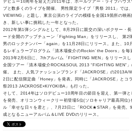
デビュー10周年を迎えた2011年は、ホールツアー・ライブハウ
ブと数多くのライブを開催、 男性限定ライブ「男祭 2011」では、女
VIEWING」と題し、東京公演のライブの模様を全国19箇所の
き、新しい事に挑戦した一年となった。
2012年第1弾シングルとして、8月29日に親交の深いボクサー
ード全開のアップチューン「Fighting Man」をリリースし、 
男のロックナンバー「again」を11月28日にリリース。また、10月
るレギュラープログラム「清木場俊介のRockin’ the Doors」
2013年2月6日に、7thアルバム「FIGHTING MEN」をリリ
全国ツアー「清木場俊介ROCK&SOUL 2013 “FIGHTING M
催。 また、人気ファッションブランド「JACKROSE」の2013A
2日に配信限定曲「Honey」を発表。同時に「JACKROSE」と
祭2013 JACKROSE×KIYOKIBA」も行った。
そして、2014年はソロデビュー10周年目の節目を迎え、第一弾として
を発売、オリコンウィークリー初登場5位(ソロキャリア最高同位)を
ル「幸せな日々を君と」、7月23日に「ROCK★STAR」を発売。
成となるニューアルバム＆LIVE DVDのリリース。