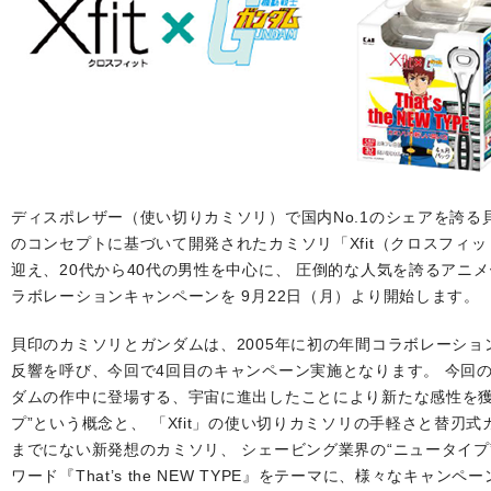
ディスポレザー（使い切りカミソリ）で国内No.1のシェアを誇る
のコンセプトに基づいて開発されたカミソリ「Xfit（クロスフィ
迎え、20代から40代の男性を中心に、 圧倒的な人気を誇るアニ
ラボレーションキャンペーンを 9月22日（月）より開始します。
貝印のカミソリとガンダムは、2005年に初の年間コラボレーシ
反響を呼び、今回で4回目のキャンペーン実施となります。 今回
ダムの作中に登場する、宇宙に進出したことにより新たな感性を獲
プ”という概念と、 「Xfit」の使い切りカミソリの手軽さと替刃
までにない新発想のカミソリ、 シェービング業界の“ニュータイプ
ワード『That’s the NEW TYPE』をテーマに、様々なキャン