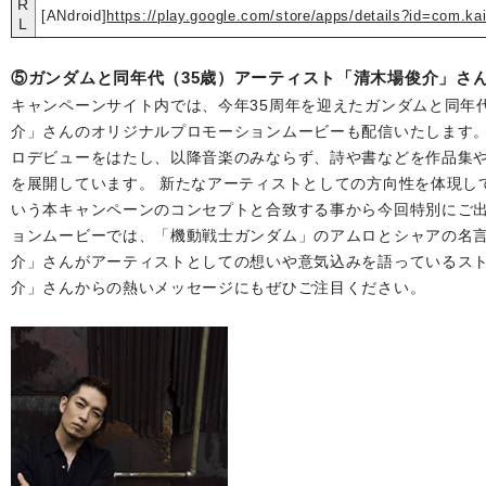
R
[ANdroid]
https://play.google.com/store/apps/details?id=com.kai
L
⑤ガンダムと同年代（35歳）アーティスト「清木場俊介」さ
キャンペーンサイト内では、今年35周年を迎えたガンダムと同年
介」さんのオリジナルプロモーションムービーも配信いたします。 
ロデビューをはたし、以降音楽のみならず、詩や書などを作品集
を展開しています。 新たなアーティストとしての方向性を体現しており、『
いう本キャンペーンのコンセプトと合致する事から今回特別にご出
ョンムービーでは、「機動戦士ガンダム」のアムロとシャアの名
介」さんがアーティストとしての想いや意気込みを語っているスト
介」さんからの熱いメッセージにもぜひご注目ください。