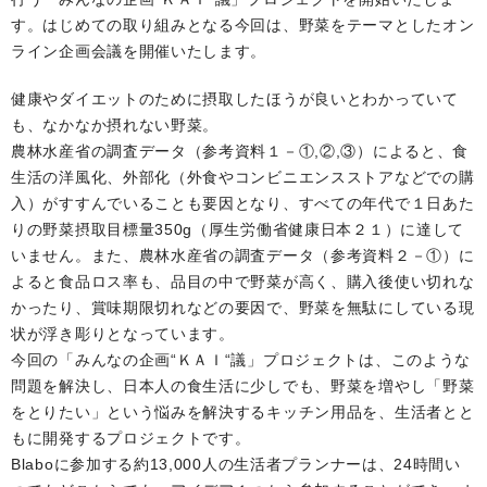
す。はじめての取り組みとなる今回は、野菜をテーマとしたオン
ライン企画会議を開催いたします。
健康やダイエットのために摂取したほうが良いとわかっていて
も、なかなか摂れない野菜。
農林水産省の調査データ（参考資料１－①,②,③）によると、食
生活の洋風化、外部化（外食やコンビニエンスストアなどでの購
入）がすすんでいることも要因となり、すべての年代で１日あた
りの野菜摂取目標量350g（厚生労働省健康日本２１）に達して
いません。また、農林水産省の調査データ（参考資料２－①）に
よると食品ロス率も、品目の中で野菜が高く、購入後使い切れな
かったり、賞味期限切れなどの要因で、野菜を無駄にしている現
状が浮き彫りとなっています。
今回の「みんなの企画“ＫＡＩ“議」プロジェクトは、このような
問題を解決し、日本人の食生活に少しでも、野菜を増やし「野菜
をとりたい」という悩みを解決するキッチン用品を、生活者とと
もに開発するプロジェクトです。
Blaboに参加する約13,000人の生活者プランナーは、24時間い