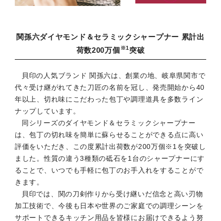
関孫六ダイヤモンド＆セラミックシャープナー 累計出
※1
荷数200万個
突破
貝印の人気ブランド 関孫六は、創業の地、岐阜県関市で
代々受け継がれてきた刀匠の名前を冠し、発売開始から40
年以上、切れ味にこだわった包丁や調理道具を多数ライン
ナップしています。
同シリーズのダイヤモンド＆セラミックシャープナー
は、包丁の切れ味を簡単に蘇らせることができる点に高い
評価をいただき、この度累計出荷数が200万個※1を突破し
ました。性質の違う3種類の砥石を1台のシャープナーにす
ることで、いつでも手軽に包丁のお手入れをすることがで
きます。
貝印では、関の刀剣作りから受け継いだ信念と高い刃物
加工技術で、今後も日本や世界のご家庭での調理シーンを
サポートできるキッチン用品を皆様にお届けできるよう努