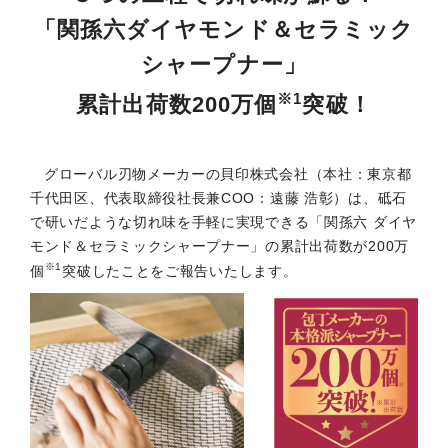
「関孫六ダイヤモンド＆セラミック
シャープナー」
※1
累計出荷数200万個
突破！
グローバル刃物メーカーの貝印株式会社（本社：東京都
千代田区、代表取締役社長兼COO：遠藤 浩彰）は、砥石
で研いだような切れ味を手軽に実現できる「関孫六 ダイヤ
モンド＆セラミックシャープナー」の累計出荷数が200万
※1
個
突破したことをご報告いたします。