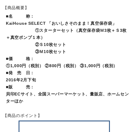
【商品概要】
■名 称：
KaiHouse SELECT 「おいしさそのまま！真空保存袋」
①スターターセット（真空保存袋Ｍ3枚＋Ｓ3枚
＋真空ポンプ１本）
②Ｓ10枚セット
③Ｍ10枚セット
■価 格：
①1,000円（税別） ②800円（税別） ③1,000円（税別）
■発 売 日：
2016年2月下旬
■販 売：
貝印ECサイト、全国スーパーマーケット、量販店、ホームセン
ターほか
【商品のポイント】