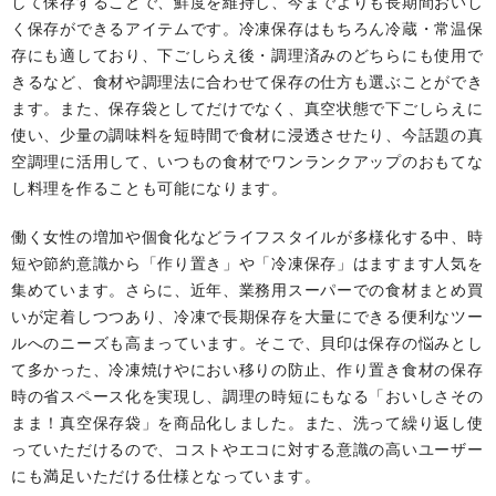
して保存することで、鮮度を維持し、今までよりも長期間おいし
く保存ができるアイテムです。冷凍保存はもちろん冷蔵・常温保
存にも適しており、下ごしらえ後・調理済みのどちらにも使用で
きるなど、食材や調理法に合わせて保存の仕方も選ぶことができ
ます。また、保存袋としてだけでなく、真空状態で下ごしらえに
使い、少量の調味料を短時間で食材に浸透させたり、今話題の真
空調理に活用して、いつもの食材でワンランクアップのおもてな
し料理を作ることも可能になります。
働く女性の増加や個食化などライフスタイルが多様化する中、時
短や節約意識から「作り置き」や「冷凍保存」はますます人気を
集めています。さらに、近年、業務用スーパーでの食材まとめ買
いが定着しつつあり、冷凍で長期保存を大量にできる便利なツー
ルへのニーズも高まっています。そこで、貝印は保存の悩みとし
て多かった、冷凍焼けやにおい移りの防止、作り置き食材の保存
時の省スペース化を実現し、調理の時短にもなる「おいしさその
まま！真空保存袋」を商品化しました。また、洗って繰り返し使
っていただけるので、コストやエコに対する意識の高いユーザー
にも満足いただける仕様となっています。