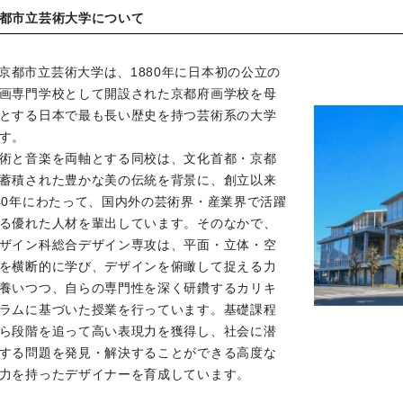
都市立芸術大学について
京都市立芸術大学は、1880年に日本初の公立の
画専門学校として開設された京都府画学校を母
とする日本で最も長い歴史を持つ芸術系の大学
す。
術と音楽を両軸とする同校は、文化首都・京都
蓄積された豊かな美の伝統を背景に、創立以来
40年にわたって、国内外の芸術界・産業界で活躍
る優れた人材を輩出しています。そのなかで、
ザイン科総合デザイン専攻は、平面・立体・空
を横断的に学び、デザインを俯瞰して捉える力
養いつつ、自らの専門性を深く研鑽するカリキ
ラムに基づいた授業を行っています。基礎課程
ら段階を追って高い表現力を獲得し、社会に潜
する問題を発見・解決することができる高度な
力を持ったデザイナーを育成しています。