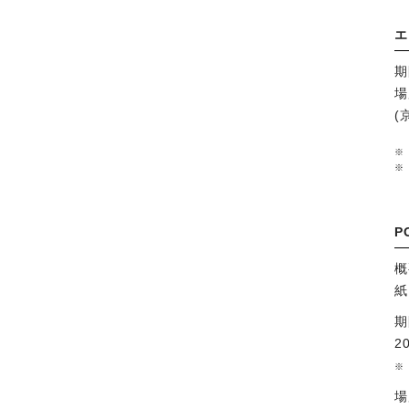
エ
期
場
(
P
概
紙
期
2
場