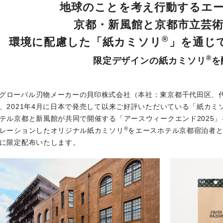
地球のことを考え行動するエ
京都・新風館と京都市立芸
®
環境に配慮した「紙カミソリ
」を通じ
®
限定デザインの紙カミソリ
を
グローバル刃物メーカーの貝印株式会社（本社：東京都千代田区、代
、2021年4月に日本で発売して以来ご好評いただいている「紙カミ
テル京都と新風館が共同で開催する「アースウィークエンド2025
®
レーションしたオリジナル紙カミソリ
をエースホテル京都宿泊者と
に限定配布いたします。