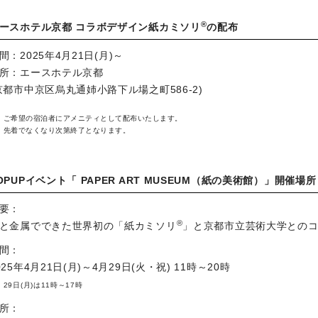
®
ースホテル京都 コラボデザイン紙カミソリ
の配布
間：
2025年4月21日(月)～
所：
エースホテル京都
京都市中京区烏丸通姉小路下ル場之町586-2)
ご希望の宿泊者にアメニティとして配布いたします。
先着でなくなり次第終了となります。
OPUPイベント「 PAPER ART MUSEUM（紙の美術館）」開催場所 
要：
®
と金属でできた世界初の「紙カミソリ
」と京都市立芸術大学との
間：
025年4月21日(月)～4月29日(火・祝) 11時～20時
29日(月)は11時～17時
所：