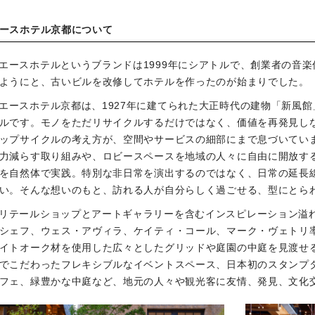
ースホテル京都について
エースホテルというブランドは1999年にシアトルで、創業者の音
ようにと、古いビルを改修してホテルを作ったのが始まりでした。
エースホテル京都は、1927年に建てられた大正時代の建物「新風
ルです。モノをただリサイクルするだけではなく、価値を再発見し
ップサイクルの考え方が、空間やサービスの細部にまで息づいてい
力減らす取り組みや、ロビースペースを地域の人々に自由に開放す
を自然体で実践。特別な非日常を演出するのではなく、日常の延長
い。そんな想いのもと、訪れる人が自分らしく過ごせる、型にとら
リテールショップとアートギャラリーを含むインスピレーション溢
シェフ、ウェス・アヴィラ、ケイティ・コール、マーク・ヴェトリ
イトオーク材を使用した広々としたグリッドや庭園の中庭を見渡せ
でこだわったフレキシブルなイベントスペース、日本初のスタンプ
フェ、緑豊かな中庭など、地元の人々や観光客に友情、発見、文化