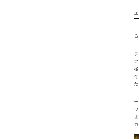
エ
る
テ
ア
極
存
た
ー
ワ
ま
カ