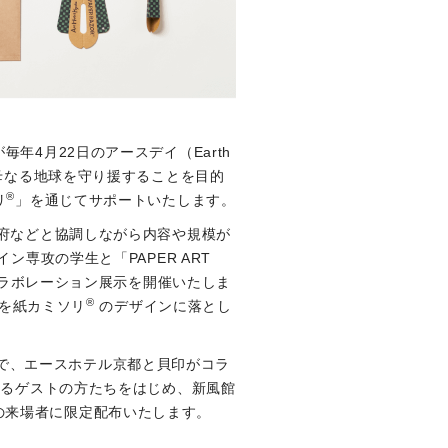
4月22日のアースデイ（Earth
母なる地球を守り援することを目的
®
リ
」を通じてサポートいたします。
府などと協調しながら内容や規模が
専攻の学生と「PAPER ART
コラボレーション展示を開催いたしま
®
ジを紙カミソリ
のデザインに落とし
なんで、エースホテル京都と貝印がコラ
するゲストの方たちをはじめ、新風館
）」の来場者に限定配布いたします。