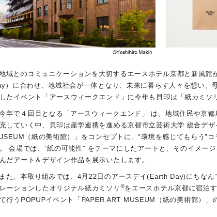
地域とのコミュニケーションを大切するエースホテル京都と新風館が毎年
ay）に合わせ、地域社会が一体となり、未来に暮らす人々を想い、
したイベント「アースウィークエンド」に今年も貝印は「紙カミソ
今年で４回目となる「アースウィークエンド」 は、地域住民や京都
充していく中、貝印は産学連携を進める京都市立芸術大学 総合デザイン
USEUM（紙の美術館）」をコンセプトに、“環境を感じてもらう”
。 会場では、“紙の可能性” をテーマにしたアートと、そのイメー
んだアート＆デザイン作品を展示いたします。
また、本取り組みでは、4月22日のアースデイ(Earth Day)にち
®
レーションしたオリジナル紙カミソリ
をエースホテル京都に宿泊
て行うPOPUPイベント「PAPER ART MUSEUM（紙の美術館