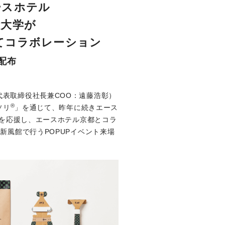
ースホテル
術大学が
てコラボレーション
配布
表取締役社長兼COO：遠藤浩彰）
®
ソリ
」を通じて、昨年に続きエース
」を応援し、エースホテル京都とコラ
新風館で行うPOPUPイベント来場