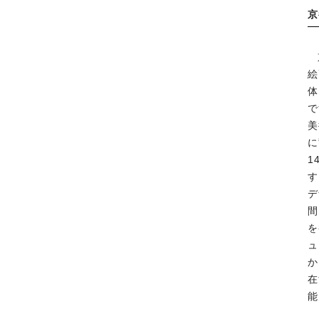
京
絵
体
で
美
に
1
す
デ
間
を
ュ
か
在
能