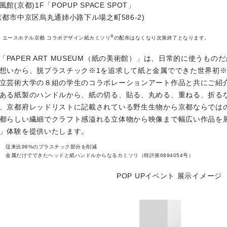
風館(京都)1F「POPUP SPACE SPOT」
京都市中京区烏丸通姉小路下ル場之町586-2)
®
エースホテル京都 コラボデザイン紙カミソリ
の配布はなくなり次第終了となります。
「PAPER ART MUSEUM（紙の美術館）」は、日常的に使うも
想いから、脱プラスチック※1を追求して紙と金属でできた世界初※
立芸術大学の８組の学生のコラボレーションアート作品と共にご紹
ある紙製のハンドルから、紙の切る、貼る、丸める、重ねる、折る
、京都府レッドリストに記載されている野生生物から京都ならでは
都らしい繊細でクラフト感溢れる立体物から映像まで幅広い作品を
」体験を提供いたします。
従来比98%のプラスチック部分を削減
金属だけでできたヘッドと紙ハンドルからなるカミソリ
（特許第6894054号）
POP UPイベント 展示イメージ