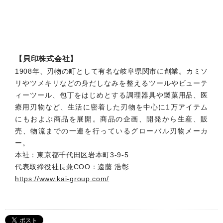
【貝印株式会社】
1908年、刃物の町として有名な岐阜県関市に創業。カミソ
リやツメキリなどの身だしなみを整えるツールやビューテ
ィーツール、包丁をはじめとする調理器具や製菓用品、医
療用刃物など、生活に密着した刃物を中心に1万アイテム
にもおよぶ商品を展開。商品の企画、開発から生産、販
売、物流までの一連を行っているグローバル刃物メーカ
ー。
本社：東京都千代田区岩本町3-9-5
代表取締役社長兼COO：遠藤 浩彰
https://www.kai-group.com/