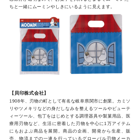
ちと一緒にムーミンやしきにいるように見えます。
【貝印株式会社】
1908年、刃物の町として有名な岐阜県関市に創業。カミソ
リやツメキリなどの身だしなみを整えるツールやビューテ
ィーツール、包丁をはじめとする調理器具や製菓用品、医
療用刃物など、生活に密着した刃物を中心に1万アイテム
にもおよぶ商品を展開。商品の企画、開発から生産、販
売、物流までの一連を行っているグローバル刃物メーカ