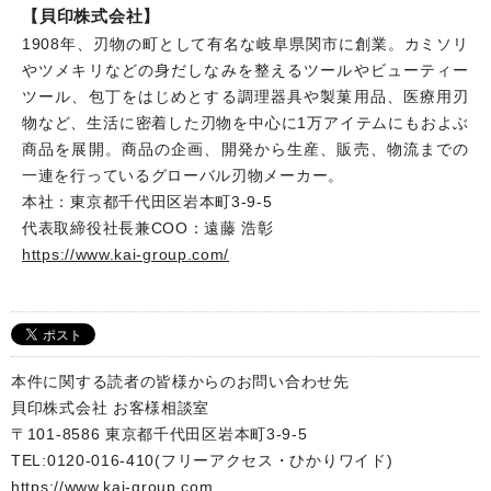
【貝印株式会社】
1908年、刃物の町として有名な岐阜県関市に創業。カミソリ
やツメキリなどの身だしなみを整えるツールやビューティー
ツール、包丁をはじめとする調理器具や製菓用品、医療用刃
物など、生活に密着した刃物を中心に1万アイテムにもおよぶ
商品を展開。商品の企画、開発から生産、販売、物流までの
一連を行っているグローバル刃物メーカー。
本社：東京都千代田区岩本町3-9-5
代表取締役社長兼COO：遠藤 浩彰
https://www.kai-group.com/
本件に関する読者の皆様からのお問い合わせ先
貝印株式会社 お客様相談室
〒101-8586 東京都千代田区岩本町3-9-5
TEL:0120-016-410(フリーアクセス・ひかりワイド)
https://www.kai-group.com