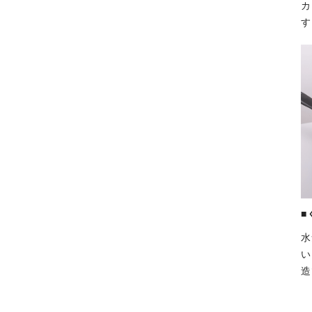
カ
す
■
水
い
造