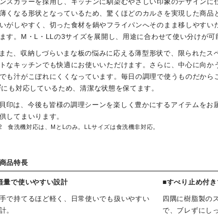
ンスカラーを採用し、キッチンに馴染むやさしい印象のデザインに
薄くなる形状となっているため、驚くほどのカルさを実現した商品
いがしやすく、切った食材を鍋やフライパンへそのまま移しやすい
ます。M・L・LLの3サイズを展開し、用途に合わせて使い分けが可
また、収納しづらいまな板の悩みに応える薄型形状で、限られたス
トなキッチンでも快適にお使いいただけます。さらに、中心に向か
でも汁がこぼれにくくなっています。毎日の調理で使うものだから
2
にも対応しているため、清潔な状態を保てます。
貝印は、今後も皆様の調理シーンを楽しく豊かにするアイテムをお
供してまいります。
食洗機対応は、MとLのみ。LLサイズは食洗機非対応。
商品特長
軽量で使いやすい設計
■すべり止め付き
手で持てるほど軽く、日常使いでも扱いやすい
四隅に樹脂製の
計。
で、ブレずにし