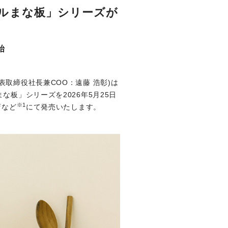
ルまな板」シリーズが
始
取締役社長兼COO：遠藤 浩彰)は
板」シリーズを2026年5月25日
※1
店など
にて発売いたします。