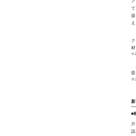
ア
て
扱
え
ク
材
※
提
新
■
片
設