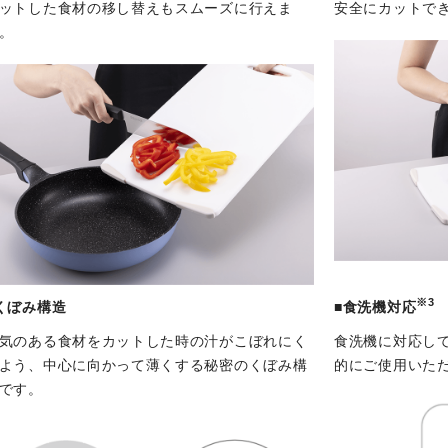
ットした食材の移し替えもスムーズに行えま
安全にカットで
。
※3
くぼみ構造
■食洗機対応
気のある食材をカットした時の汁がこぼれにく
食洗機に対応し
よう、中心に向かって薄くする秘密のくぼみ構
的にご使用いた
です。