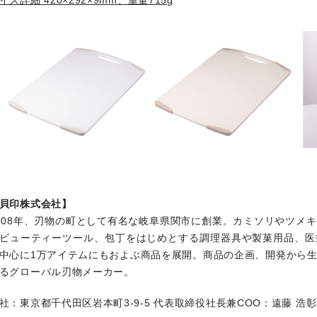
貝印株式会社】
908年、刃物の町として有名な岐阜県関市に創業。カミソリやツメ
ビューティーツール、包丁をはじめとする調理器具や製菓用品、医
中心に1万アイテムにもおよぶ商品を展開。商品の企画、開発から
るグローバル刃物メーカー。
社：東京都千代田区岩本町3-9-5
代表取締役社長兼COO：遠藤 浩