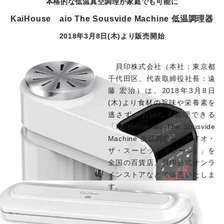
本格的な低温真空調理が家庭でも可能に
KaiHouse aio The Sousvide Machine 低温調理器
2018年3月8日(木)より販売開始
貝印株式会社（本社：東京都
千代田区、代表取締役社長：遠
藤 宏治）は、2018年3月8日
(木)より食材の旨味や栄養素を
逃さず、おいしく調理できる
「KaiHouse aio The Sousvide
Machine 低温調理器（アイオ・
ザ・スービッドマシーン) 」を
全国の百貨店、貝印公式オンラ
インストアなどで販売いたしま
す。