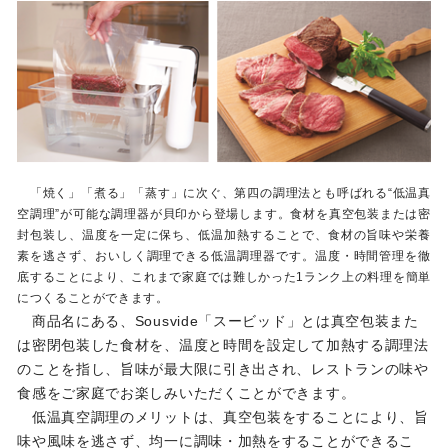
「焼く」「煮る」「蒸す」に次ぐ、第四の調理法とも呼ばれる“低温真
空調理”が可能な調理器が貝印から登場します。食材を真空包装または密
封包装し、温度を一定に保ち、低温加熱することで、食材の旨味や栄養
素を逃さず、おいしく調理できる低温調理器です。温度・時間管理を徹
底することにより、これまで家庭では難しかった1ランク上の料理を簡単
につくることができます。
商品名にある、Sousvide「スービッド」とは真空包装また
は密閉包装した食材を、温度と時間を設定して加熱する調理法
のことを指し、旨味が最大限に引き出され、レストランの味や
食感をご家庭でお楽しみいただくことができます。
低温真空調理のメリットは、真空包装をすることにより、旨
味や風味を逃さず、均一に調味・加熱をすることができるこ