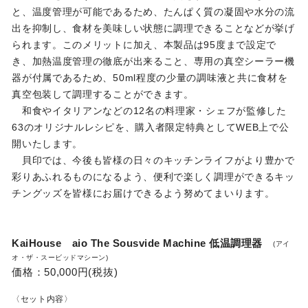
と、温度管理が可能であるため、たんぱく質の凝固や水分の流
出を抑制し、食材を美味しい状態に調理できることなどが挙げ
られます。このメリットに加え、本製品は95度まで設定で
き、加熱温度管理の徹底が出来ること、専用の真空シーラー機
器が付属であるため、50ml程度の少量の調味液と共に食材を
真空包装して調理することができます。
和食やイタリアンなどの12名の料理家・シェフが監修した
63のオリジナルレシピを、購入者限定特典としてWEB上で公
開いたします。
貝印では、今後も皆様の日々のキッチンライフがより豊かで
彩りあふれるものになるよう、便利で楽しく調理ができるキッ
チングッズを皆様にお届けできるよう努めてまいります。
KaiHouse aio The Sousvide Machine
低温調理器
(アイ
オ・ザ・スービッドマシーン)
価格：50,000円(税抜)
〈セット内容〉