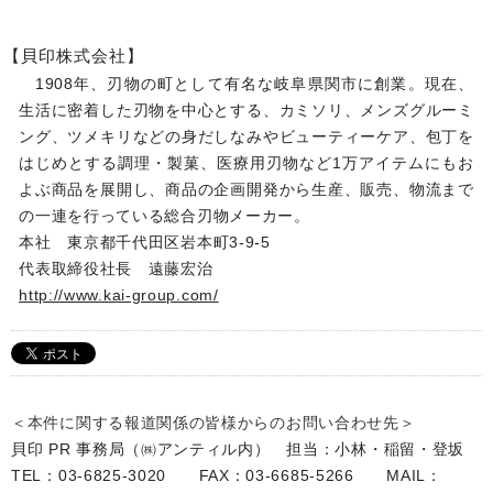
【貝印株式会社】
1908年、刃物の町として有名な岐阜県関市に創業。現在、
生活に密着した刃物を中心とする、カミソリ、メンズグルーミ
ング、ツメキリなどの身だしなみやビューティーケア、包丁を
はじめとする調理・製菓、医療用刃物など1万アイテムにもお
よぶ商品を展開し、商品の企画開発から生産、販売、物流まで
の一連を行っている総合刃物メーカー。
本社 東京都千代田区岩本町3-9-5
代表取締役社長 遠藤宏治
http://www.kai-group.com/
＜本件に関する報道関係の皆様からのお問い合わせ先＞
貝印 PR 事務局（㈱アンティル内） 担当：小林・稲留・登坂
TEL：03-6825-3020 FAX：03-6685-5266 MAIL：