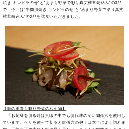
焼き キンピラのせ”と”あまり野菜で彩り真丈椎茸鋳込み”の3品
で、今回は“牛肉漬焼き キンピラのせ”と”あまり野菜で彩り真丈
椎茸鋳込み”の2品を試食いただきました。
【鯛の細造り彩り野菜の和え物】
「お刺身を切る時は貝印の中でも切れ味の良い関孫六を使用し
ています。ヘリを使って切ると関孫六の包丁は本当によく切れま