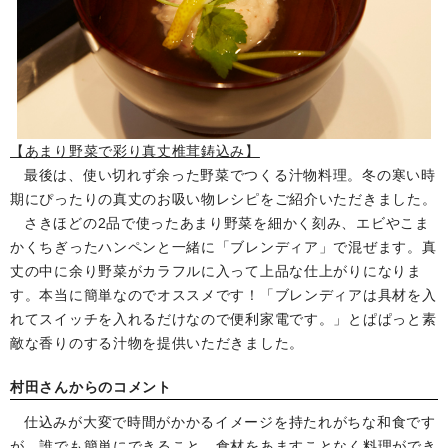
【あまり野菜で彩り真丈椎茸鋳込み】
最後は、使い切れず余った野菜でつくる汁物料理。冬の寒い時
期にぴったりの真丈のお吸い物レシピをご紹介いただきました。
さきほどの2品で使ったあまり野菜を細かく刻み、エビやこま
かくちぎったハンペンと一緒に「ブレンディア」で混ぜます。真
丈の中に余り野菜がカラフルに入って上品な仕上がりになりま
す。本当に簡単なのでオススメです！「ブレンディアは具材を入
れてスイッチを入れるだけなので便利家電です。」とぱぱっと素
敵な香りのする汁物を提供いただきました。
村田さんからのコメント
仕込みが大変で時間がかかるイメージを持たれがちな和食です
が、誰でも簡単にできること、食材をあますことなく料理ができ