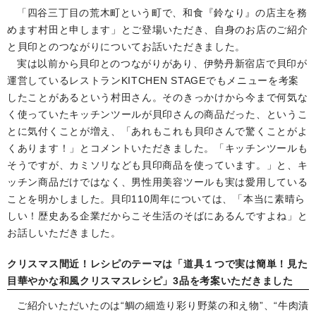
「四谷三丁目の荒木町という町で、和食『鈴なり』の店主を務
めます村田と申します」とご登場いただき、自身のお店のご紹介
と貝印とのつながりについてお話いただきました。
実は以前から貝印とのつながりがあり、伊勢丹新宿店で貝印が
運営しているレストランKITCHEN STAGEでもメニューを考案
したことがあるという村田さん。そのきっかけから今まで何気な
く使っていたキッチンツールが貝印さんの商品だった、というこ
とに気付くことが増え、「あれもこれも貝印さんで驚くことがよ
くあります！」とコメントいただきました。「キッチンツールも
そうですが、カミソリなども貝印商品を使っています。」と、キ
ッチン商品だけではなく、男性用美容ツールも実は愛用している
ことを明かしました。貝印110周年については、「本当に素晴ら
しい！歴史ある企業だからこそ生活のそばにあるんですよね」と
お話しいただきました。
クリスマス間近！レシピのテーマは「道具１つで実は簡単！見た
目華やかな和風クリスマスレシピ」3品を考案いただきました
ご紹介いただいたのは“鯛の細造り彩り野菜の和え物”、“牛肉漬