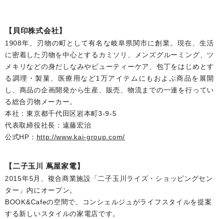
【貝印株式会社】
1908年、刃物の町として有名な岐阜県関市に創業。現在、生活
に密着した刃物を中心とするカミソリ、メンズグルーミング、ツ
メキリなどの身だしなみやビューティーケア、包丁をはじめとす
る調理・製菓、医療用など1万アイテムにもおよぶ商品を展開
し、商品の企画開発から生産、販売、物流までの一連を行ってい
る総合刃物メーカー。
本社：東京都千代田区岩本町3-9-5
代表取締役社長：遠藤宏治
公式HP：
http://www.kai-group.com/
【二子玉川 蔦屋家電】
2015年5月、複合商業施設「二子玉川ライズ・ショッピングセン
ター」内にオープン。
BOOK&Cafeの空間で、コンシェルジュがライフスタイルを提案
する新しいスタイルの家電店です。