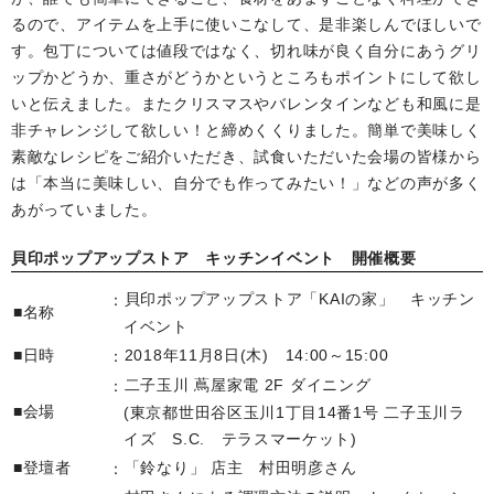
るので、アイテムを上手に使いこなして、是非楽しんでほしいで
す。包丁については値段ではなく、切れ味が良く自分にあうグリ
ップかどうか、重さがどうかというところもポイントにして欲し
いと伝えました。またクリスマスやバレンタインなども和風に是
非チャレンジして欲しい！と締めくくりました。簡単で美味しく
素敵なレシピをご紹介いただき、試食いただいた会場の皆様から
は「本当に美味しい、自分でも作ってみたい！」などの声が多く
あがっていました。
貝印ポップアップストア キッチンイベント 開催概要
貝印ポップアップストア「KAIの家」 キッチン
■名称
イベント
■日時
2018年11月8日(木) 14:00～15:00
二子玉川 蔦屋家電 2F ダイニング
■会場
(東京都世田谷区玉川1丁目14番1号 二子玉川ラ
イズ S.C. テラスマーケット)
■登壇者
「鈴なり」 店主 村田明彦さん