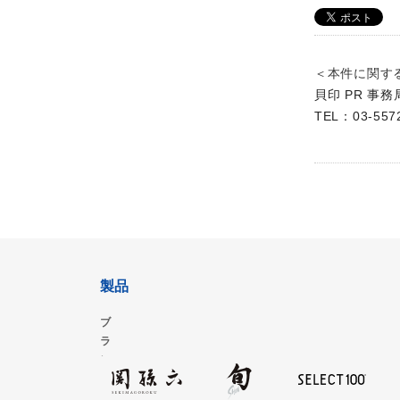
＜本件に関す
貝印 PR 事
TEL：03-557
製品
ブ
ラ
ン
ド
サ