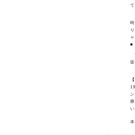
て
時
り
ャ
■
徒
【
1
ン
療
い
本