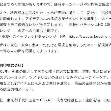
変更する可能性がありますので、随時ホームページやSNSをご確認
また、料理好きな高校生たちの自己表現の場として、新たに「高校
に開催します。アイデアあふれる焼き菓子のレシピを募集し、スイ
審査を経て優秀なレシピを選定します。「高校生パティシエNO.1
レンジ」、両方への応募も可能です。
「高校生スイーツレシピチャレンジ」HP：
https://sweets-koushien
皆様に安心・安全に参加いただける環境を整備するために一部実施
の皆さんの夢を応援してまいります。
貝印株式会社】
908年、刃物の町として有名な岐阜県関市に創業。現在、生活に密
ズグルーミング、ツメキリなどの身だしなみやビューティーケア、
用など1万アイテムにもおよぶ商品を展開し、商品の企画開発から
る総合刃物メーカー。
社：東京都千代田区岩本町3-9-5
代表取締役社長：遠藤宏治
http