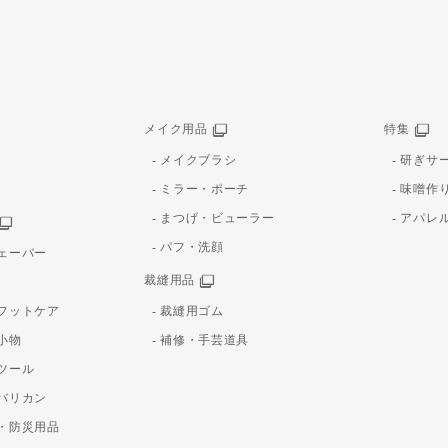
メイク用品
特集
メイクブラシ
研ぎサ
ミラー・ポーチ
味噌作
まつげ・ビューラー
アパレ
パフ・洗顔
ェーバー
裁縫用品
フットケア
裁縫用ゴム
小物
補修・手芸道具
ツール
バリカン
・防災用品