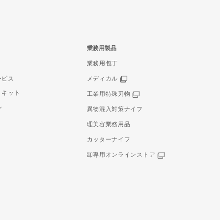
業務用製品
業務用包丁
ービス
メディカル
りキット
工業用特殊刃物
ル
異物混入対策ナイフ
理美容業務用品
カッターナイフ
卸専用オンラインストア