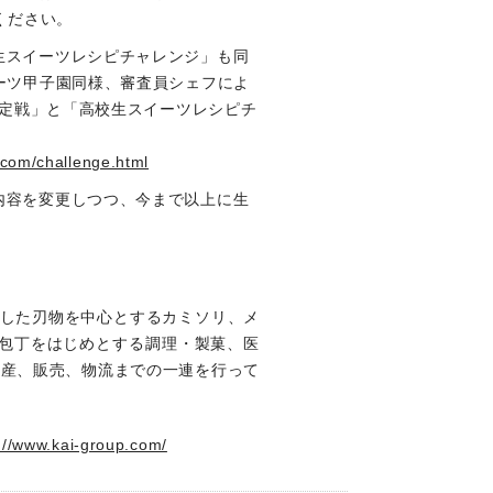
ください。
生スイーツレシピチャレンジ」も同
ーツ甲子園同様、審査員シェフによ
決定戦」と「高校生スイーツレシピチ
.com/challenge.html
内容を変更しつつ、今まで以上に生
着した刃物を中心とするカミソリ、メ
包丁をはじめとする調理・製菓、医
生産、販売、物流までの一連を行って
://www.kai-group.com/