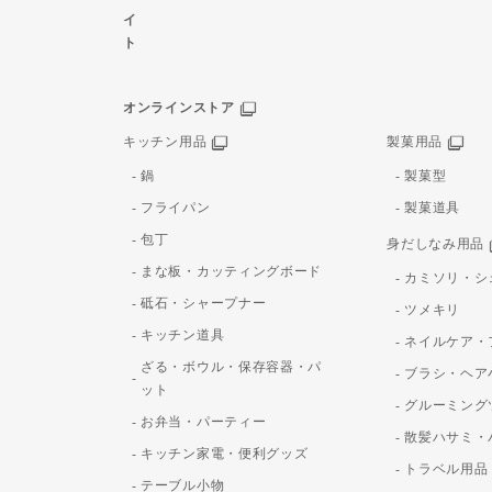
イ
ト
オンラインストア
キッチン用品
製菓用品
鍋
製菓型
フライパン
製菓道具
包丁
身だしなみ用品
まな板・カッティングボード
カミソリ・シ
砥石・シャープナー
ツメキリ
キッチン道具
ネイルケア・
ざる・ボウル・保存容器・パ
ブラシ・ヘア
ット
グルーミング
お弁当・パーティー
散髪ハサミ・
キッチン家電・便利グッズ
トラベル用品
テーブル小物