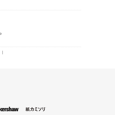
p
＞
｜