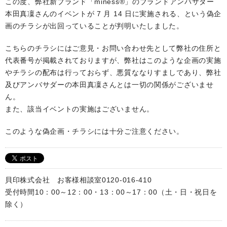
この度、弊社新ブランド「miness®」のブランドアンバサダー
本⽥真凜さんのイベントが 7 ⽉ 14 ⽇に実施される、という偽企
画のチラシが出回っていることが判明いたしました。
こちらのチラシにはご意⾒・お問い合わせ先として弊社の住所と
代表番号が掲載されておりますが、弊社はこのような企画の実施
やチラシの配布は⾏っておらず、悪質ななりすましであり、弊社
及びアンバサダーの本⽥真凜さんとは⼀切の関係がございませ
ん。
また、該当イベントの実施はございません。
このような偽企画・チラシには⼗分ご注意ください。
貝印株式会社 お客様相談室0120-016-410
受付時間10：00～12：00・13：00～17：00（土・日・祝日を
除く）