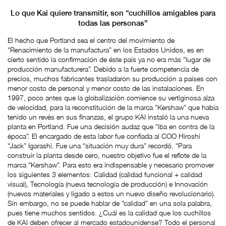
Lo que Kai quiere transmitir, son “cuchillos amigables para
todas las personas”
El hecho que Portland sea el centro del movimiento de
“Renacimiento de la manufactura” en los Estados Unidos, es en
cierto sentido la confirmación de éste país ya no era más “lugar de
producción manufacturera”. Debido a la fuerte competencia de
precios, muchos fabricantes trasladaron su producción a países con
menor costo de personal y menor costo de las instalaciones. En
1997, poco antes que la globalización comience su vertiginosa alza
de velocidad, para la reconstitución de la marca “Kershaw” que había
tenido un revés en sus finanzas, el grupo KAI instaló la una nueva
planta en Portland. Fue una decisión audaz que “iba en contra de la
época”. El encargado de esta labor fue confiada al COO Hiroshi
“Jack” Igarashi. Fue una “situación muy dura” recordó. “Para
construir la planta desde cero, nuestro objetivo fue el reflote de la
marca “Kershaw”. Para esto era indispensable y necesario promover
los siguientes 3 elementos: Calidad (calidad funcional + calidad
visual), Tecnología (nueva tecnología de producción) e Innovación
(nuevos materiales y ligado a estos un nuevo diseño revolucionario).
Sin embargo, no se puede hablar de “calidad” en una sola palabra,
pues tiene muchos sentidos. ¿Cuál es la calidad que los cuchillos
de KAI deben ofrecer al mercado estadounidense? Todo el personal