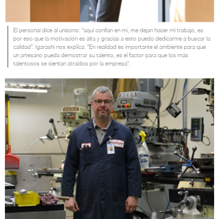
El personal dice al unísono: “aquí confían en mí, me dejan hacer mi trabajo, es
por eso que la motivación es alta y gracias a esto puedo dedicarme a buscar la
calidad”. Igarashi nos explica: “En realidad es importante el ambiente para que
un artesano pueda demostrar su talento, es el factor para que los más
talentosos se sientan atraídos por la empresa”.