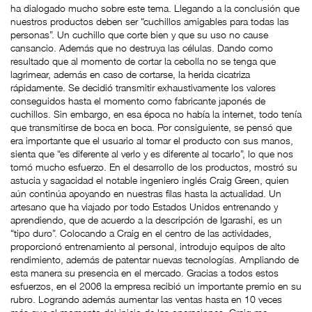
ha dialogado mucho sobre este tema. Llegando a la conclusión que
nuestros productos deben ser “cuchillos amigables para todas las
personas”. Un cuchillo que corte bien y que su uso no cause
cansancio. Además que no destruya las células. Dando como
resultado que al momento de cortar la cebolla no se tenga que
lagrimear, además en caso de cortarse, la herida cicatriza
rápidamente. Se decidió transmitir exhaustivamente los valores
conseguidos hasta el momento como fabricante japonés de
cuchillos. Sin embargo, en esa época no había la internet, todo tenía
que transmitirse de boca en boca. Por consiguiente, se pensó que
era importante que el usuario al tomar el producto con sus manos,
sienta que “es diferente al verlo y es diferente al tocarlo”, lo que nos
tomó mucho esfuerzo. En el desarrollo de los productos, mostró su
astucia y sagacidad el notable ingeniero inglés Craig Green, quien
aún continúa apoyando en nuestras filas hasta la actualidad. Un
artesano que ha viajado por todo Estados Unidos entrenando y
aprendiendo, que de acuerdo a la descripción de Igarashi, es un
“tipo duro”. Colocando a Craig en el centro de las actividades,
proporcionó entrenamiento al personal, introdujo equipos de alto
rendimiento, además de patentar nuevas tecnologías. Ampliando de
esta manera su presencia en el mercado. Gracias a todos estos
esfuerzos, en el 2006 la empresa recibió un importante premio en su
rubro. Logrando además aumentar las ventas hasta en 10 veces