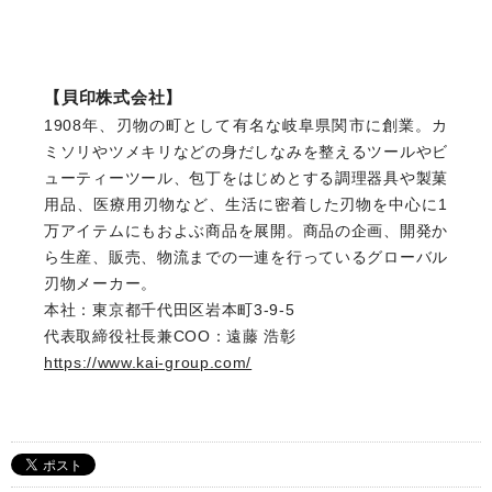
【貝印株式会社】
1908年、刃物の町として有名な岐阜県関市に創業。カ
ミソリやツメキリなどの身だしなみを整えるツールやビ
ューティーツール、包丁をはじめとする調理器具や製菓
用品、医療用刃物など、生活に密着した刃物を中心に1
万アイテムにもおよぶ商品を展開。商品の企画、開発か
ら生産、販売、物流までの一連を行っているグローバル
刃物メーカー。
本社：東京都千代田区岩本町3-9-5
代表取締役社長兼COO：遠藤 浩彰
https://www.kai-group.com/