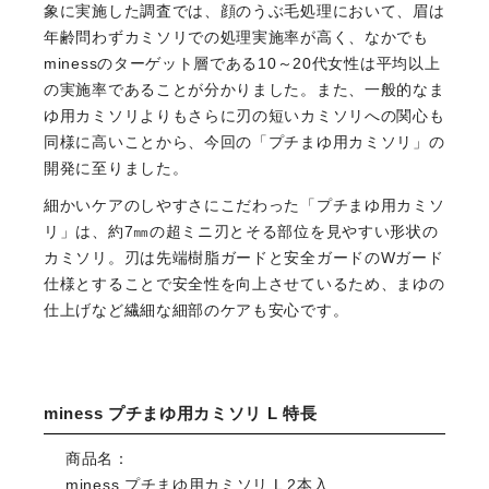
象に実施した調査では、顔のうぶ毛処理において、眉は
年齢問わずカミソリでの処理実施率が高く、なかでも
minessのターゲット層である10～20代女性は平均以上
の実施率であることが分かりました。また、一般的なま
ゆ用カミソリよりもさらに刃の短いカミソリへの関心も
同様に高いことから、今回の「プチまゆ用カミソリ」の
開発に至りました。
細かいケアのしやすさにこだわった「プチまゆ用カミソ
リ」は、約7㎜の超ミニ刃とそる部位を見やすい形状の
カミソリ。刃は先端樹脂ガードと安全ガードのWガード
仕様とすることで安全性を向上させているため、まゆの
仕上げなど繊細な細部のケアも安心です。
miness プチまゆ用カミソリ L 特長
商品名：
miness プチまゆ用カミソリ L 2本入