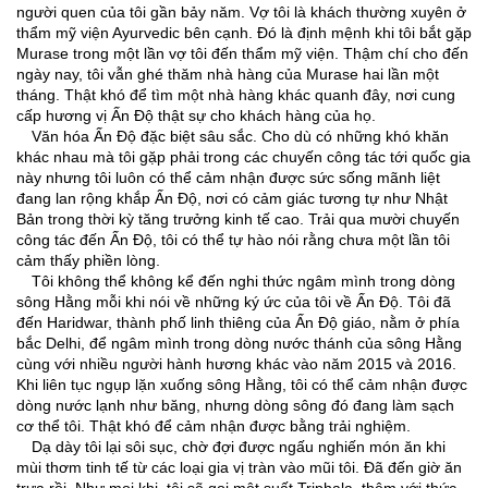
người quen của tôi gần bảy năm. Vợ tôi là khách thường xuyên ở
thẩm mỹ viện Ayurvedic bên cạnh. Đó là định mệnh khi tôi bắt gặp
Murase trong một lần vợ tôi đến thẩm mỹ viện. Thậm chí cho đến
ngày nay, tôi vẫn ghé thăm nhà hàng của Murase hai lần một
tháng. Thật khó để tìm một nhà hàng khác quanh đây, nơi cung
cấp hương vị Ấn Độ thật sự cho khách hàng của họ.
Văn hóa Ấn Độ đặc biệt sâu sắc. Cho dù có những khó khăn
khác nhau mà tôi gặp phải trong các chuyến công tác tới quốc gia
này nhưng tôi luôn có thể cảm nhận được sức sống mãnh liệt
đang lan rộng khắp Ấn Độ, nơi có cảm giác tương tự như Nhật
Bản trong thời kỳ tăng trưởng kinh tế cao. Trải qua mười chuyến
công tác đến Ấn Độ, tôi có thể tự hào nói rằng chưa một lần tôi
cảm thấy phiền lòng.
Tôi không thể không kể đến nghi thức ngâm mình trong dòng
sông Hằng mỗi khi nói về những ký ức của tôi về Ấn Độ. Tôi đã
đến Haridwar, thành phố linh thiêng của Ấn Độ giáo, nằm ở phía
bắc Delhi, để ngâm mình trong dòng nước thánh của sông Hằng
cùng với nhiều người hành hương khác vào năm 2015 và 2016.
Khi liên tục ngụp lặn xuống sông Hằng, tôi có thể cảm nhận được
dòng nước lạnh như băng, nhưng dòng sông đó đang làm sạch
cơ thể tôi. Thật khó để cảm nhận được bằng trải nghiệm.
Dạ dày tôi lại sôi sục, chờ đợi được ngấu nghiến món ăn khi
mùi thơm tinh tế từ các loại gia vị tràn vào mũi tôi. Đã đến giờ ăn
trưa rồi. Như mọi khi, tôi sẽ gọi một suất Triphala, thêm với thức