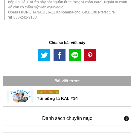
bếp Ấn Độ. Cái tên này bắt nguồn từ “hương vị chân thực”. Ngoài ra cạnh
đó còn có thẩm mỹ viện Ayurvedic.
Operas KONOHANA 1F, 6-12 Konohana-cho, Gifu, Gifu Prefecture
☎ 058-242-9133
Chia sẻ bài viết này
Bài viết trước
FACT No.14
Tôi cũng là KAI. #14
Danh sách chuyên mục