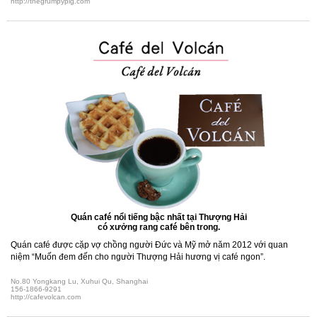
http://thegrumpypig.com
Quán café nổi tiếng bậc nhất tại Thượng Hải
có xưởng rang café bên trong.
Quán café được cặp vợ chồng người Đức và Mỹ mở năm 2012 với quan
niệm “Muốn đem đến cho người Thượng Hải hương vị café ngon”.
No.80 Yongkang Lu, Xuhui Qu, Shanghai
156-1866-9291
http://cafevolcan.com