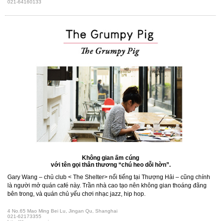
021-64160133
Không gian ấm cúng
với tên gọi thân thương “chú heo dỗi hờn”.
Gary Wang – chủ club < The Shelter> nổi tiếng tại Thượng Hải – cũng chính
là người mở quán café này. Trần nhà cao tạo nên không gian thoáng đãng
bên trong, và quán chủ yếu chơi nhạc jazz, hip hop.
4 No.65 Mao Ming Bei Lu, Jingan Qu, Shanghai
021-62173355