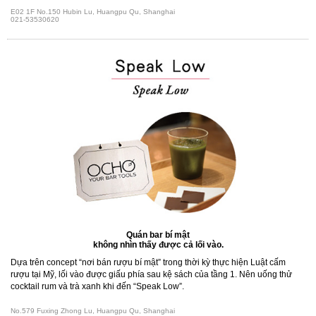
E02 1F No.150 Hubin Lu, Huangpu Qu, Shanghai
021-53530620
Quán bar bí mật
không nhìn thấy được cả lối vào.
Dựa trên concept “nơi bán rượu bí mật” trong thời kỳ thực hiện Luật cấm
rượu tại Mỹ, lối vào được giấu phía sau kệ sách của tầng 1. Nên uống thử
cocktail rum và trà xanh khi đến “Speak Low”.
No.579 Fuxing Zhong Lu, Huangpu Qu, Shanghai