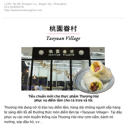
L105, No.88 Tongren Lu, Jingan Qu, Shanghai
021-61808378
http://www.doeshanghai.com
Tiêu chuẩn mới cho thực phẩm Thượng Hải
phục vụ điểm tâm cho cả trưa và tối.
Thượng Hải đang nở rộ trào lưu điểm tâm, hàng dài những người xếp hàng
từ sáng đến tối để thưởng thức món điểm tâm tại <Taoyuan Village>. Tại đây
phục vụ các món truyền thống của Thượng Hải như cơm nắm, bánh mì
nướng, súp đậu hủ, v.v…