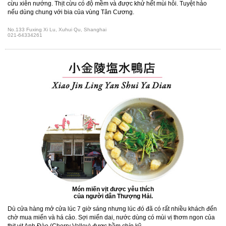
cừu xiên nướng. Thịt cừu có độ mềm và được khử hết mùi hôi. Tuyệt hảo
nếu dùng chung với bia của vùng Tân Cương.
No.133 Fuxing Xi Lu, Xuhui Qu, Shanghai
021-64334261
Món miến vịt được yêu thích
của người dân Thượng Hải.
Dù cửa hàng mở cửa lúc 7 giờ sáng nhưng lúc đó đã có rất nhiều khách đến
chờ mua miến và há cảo. Sợi miến dai, nước dùng có mùi vị thơm ngon của
thịt vịt Anh Đào (Cherry Valley) được hầm chín kỹ.