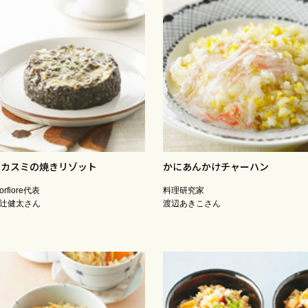
イカスミの焼きリゾット
かにあんかけチャーハン
fiorfiore代表
料理研究家
辻健太さん
渡辺あきこさん