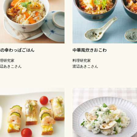
海の幸わっぱごはん
中華風炊きおこわ
理研究家
料理研究家
辺あきこさん
渡辺あきこさん