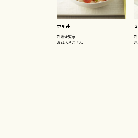
ポキ丼
料理研究家
料
渡辺あきこさん
尾