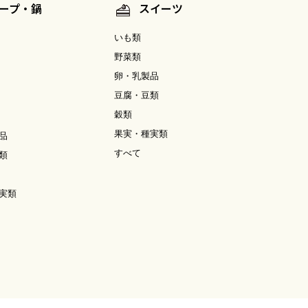
ープ・鍋
スイーツ
いも類
野菜類
卵・乳製品
豆腐・豆類
穀類
果実・種実類
品
すべて
類
実類