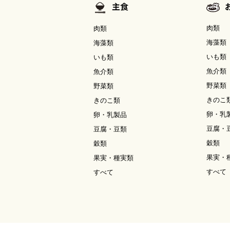
主食
肉類
肉類
海藻類
海藻類
いも類
いも類
魚介類
魚介類
野菜類
野菜類
きのこ
きのこ類
卵・乳
卵・乳製品
豆腐・
豆腐・豆類
穀類
穀類
果実・
果実・種実類
すべて
すべて