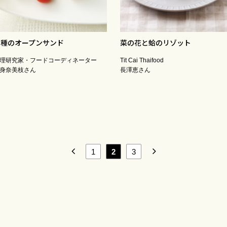
２種のオープンサンド
菜の花と蛤のリゾット
理研究家・フードコーディネーター
Tit Cai Thaifood
身奈美枝さん
長澤恵さん
1
2
3