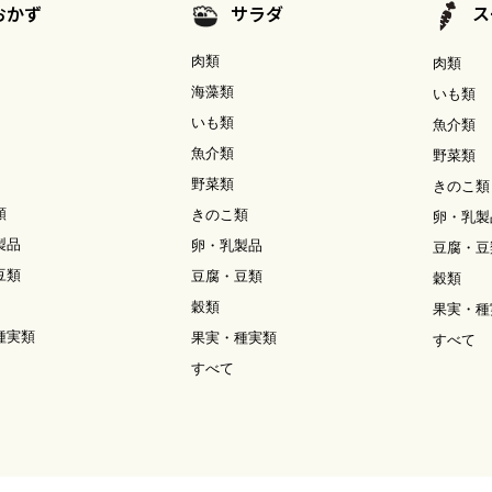
おかず
サラダ
ス
肉類
肉類
海藻類
いも類
いも類
魚介類
魚介類
野菜類
野菜類
きのこ類
類
きのこ類
卵・乳製
製品
卵・乳製品
豆腐・豆
豆類
豆腐・豆類
穀類
穀類
果実・種
種実類
果実・種実類
すべて
すべて