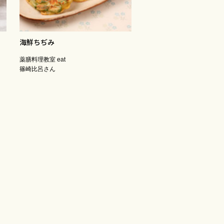
海鮮ちぢみ
薬膳料理教室 eat
篠崎比呂さん