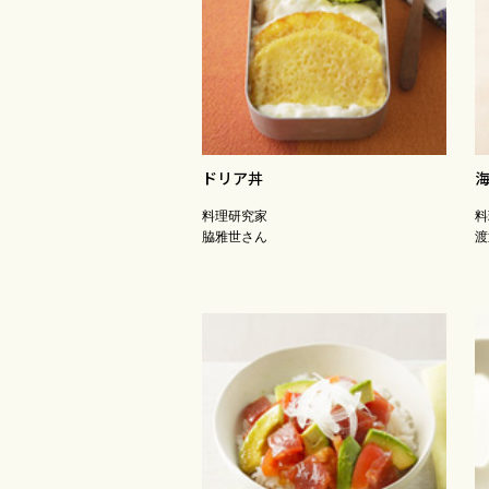
ドリア丼
料理研究家
料
脇雅世さん
渡